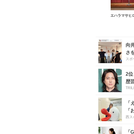
エハラマサヒ
向
さ
スポ
2
歴
TRI
「
「
西スポ
「