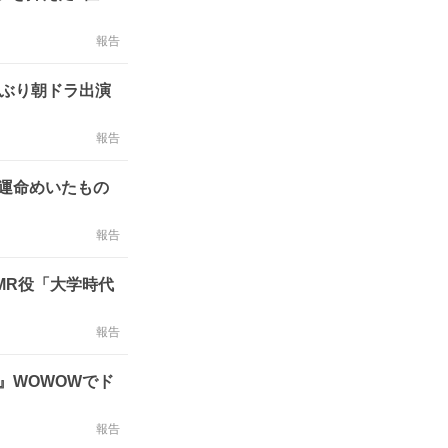
報告
年ぶり朝ドラ出演
報告
し運命めいたもの
報告
MR役「大学時代
報告
』WOWOWでド
報告