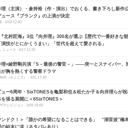
井理（主演）・倉持裕（作・演出）でおくる、書き下ろし新作公演M
デュース『ブランク』の上演が決定
CE
-
5/19 12:00
位『北村匠海』3位『向井理』300名が選ぶ【歴代で一番好きな
「演技がとにかくうまい」「世代を超えて愛される」
LL ニュース
-
4/17 11:35
井理×綾野剛共演「S－最後の警官－」――突一とスナイパー、
性が胸を熱くする警察ドラマ
MINIS（ホミニス）
-
3/31 17:40
ビュー6周年・SixTONESを亀梨和也＆松たか子＆向井理らが
を張る展開に＜6SixTONES＞
Bザテレビジョン
-
3/26 18:00
ヤンドク！＞「誰かの希望になることはできる」 “湖音波”橋本
理の結末に涙（ネタバレあり）