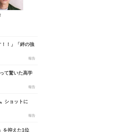
彦
す！！」「絆の強
報告
知って驚いた高学
報告
活〟ショットに
報告
」を抑えた1位