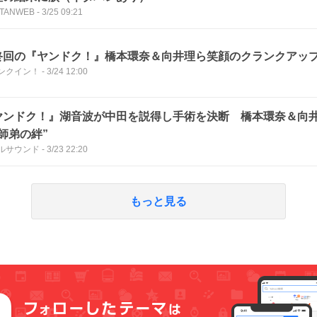
TANWEB
-
3/25 09:21
終回の『ヤンドク！』橋本環奈＆向井理ら笑顔のクランクアッ
ンクイン！
-
3/24 12:00
ヤンドク！』湖音波が中田を説得し手術を決断 橋本環奈＆向
師弟の絆”
ルサウンド
-
3/23 22:20
もっと見る