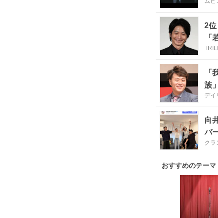
ムビ
2
「
TRI
「
族
デイ
向
バ
クラ
おすすめのテーマ