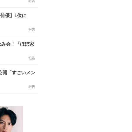
報告
た俳優】1位に
報告
飲み会！「ほぼ家
報告
公開「すごいメン
報告