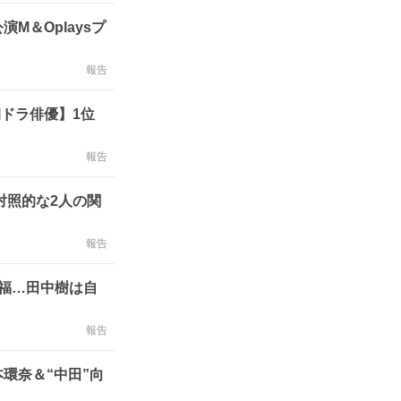
＆Oplaysプ
報告
朝ドラ俳優】1位
報告
対照的な2人の関
報告
祝福…田中樹は自
報告
環奈＆“中田”向