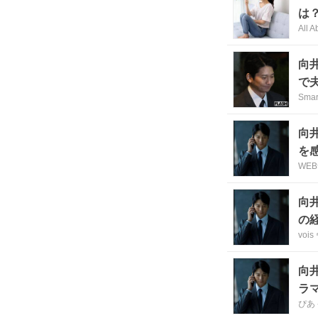
は？
All A
向
で
Sma
向
を
WE
向
の
voi
向
ラ
ぴあ