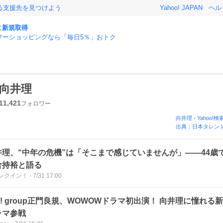
る支援先を見つけよう
Yahoo! JAPAN
ヘル
に
新規取得
フーショッピングなら「毎日5％」おトク
向井理
11,421
フォロワー
向井理
-
Yahoo!検
出典：日本タレント
井理、“中年の危機”は「そこまで感じていませんが」――44歳
倉持裕と語る
ンクイン！
-
7/31 17:00
! group正門良規、WOWOWドラマ初出演！ 向井理に憧れる
ラマ参戦