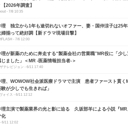
【2026年調査】
bout
-
7/8 10:35
井理 独立から1年も途切れないオファー、妻・国仲涼子は25
夫婦揃って絶好調【新ドラマ現場目撃】
rtFLASH
-
7/6 12:00
井理が新薬のために奔走する“製薬会社の営業職”MR役に「少
感じました」＜MR -医薬情報担当者-＞
Bザテレビジョン
-
6/11 17:40
井理、WOWOW社会派医療ドラマで主演 患者ファースト貫く
経験が少しでも生きれば」
s ヴォイス
-
6/11 12:12
井理主演で製薬業界の光と影に迫る 久坂部羊による小説『MR
マ化
-
6/11 12:02