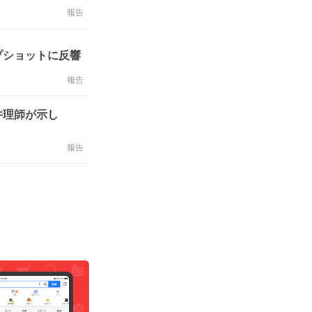
報告
プショットに反響
報告
井理師が示し
報告