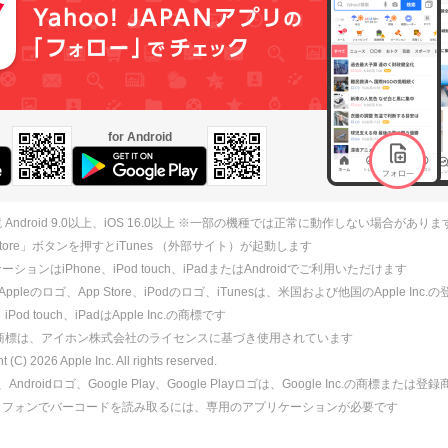
for Android
 Android 9.0以上、iOS 16.0以上 ※一部の機種では正常に動作しない場合がありま
 Store」ボタンを押すとiTunes （外部サイト）が起動します
ションはiPhone、iPod touch、iPadまたはAndroidでご利用いただけます
、Appleのロゴ、App Store、iPodのロゴ、iTunesは、米国および他国のApple Inc
、iPod touch、iPadはApple Inc.の商標です
ne商標は、アイホン株式会社のライセンスに基づき使用されています
ht (C)
2026
Apple Inc. All rights reserved.
id、Androidロゴ、Google Play、Google Playロゴは、Google Inc.の商標または
トフォンでバーコードを読み取るには、専用のアプリケーションが必要です