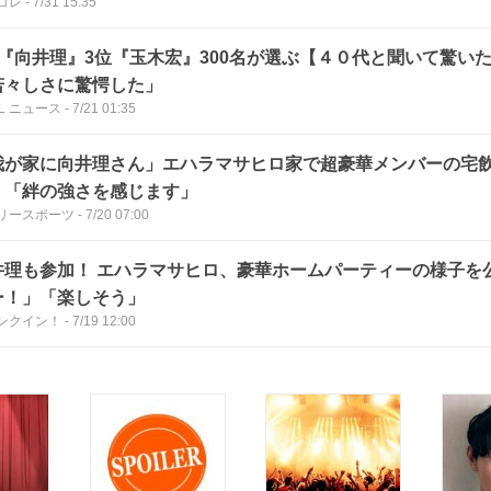
コレ
-
7/31 15:35
位『向井理』3位『玉木宏』300名が選ぶ【４０代と聞いて驚い
若々しさに驚愕した」
LL ニュース
-
7/21 01:35
我が家に向井理さん」エハラマサヒロ家で超豪華メンバーの宅
」「絆の強さを感じます」
リースポーツ
-
7/20 07:00
井理も参加！ エハラマサヒロ、豪華ホームパーティーの様子を
ー！」「楽しそう」
ンクイン！
-
7/19 12:00