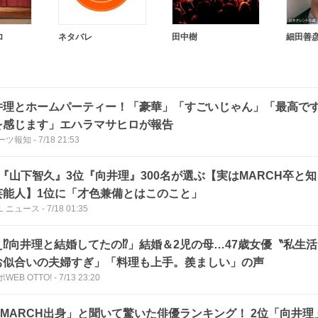
ロ
ネタバレ
田中樹
細田善
井理とホームパーティー！「豪華」「すごいじゃん」「最高で
を感じます」エハラマサヒロが報告
ーツ報知
-
7/18 21:53
位『山下智久』3位『向井理』300名が選ぶ【実はMARCH卒と
芸能人】1位に「才色兼備とはこのこと」
LL ニュース
-
7/18 01:35
え⁉向井理と結婚してたの⁉」結婚＆2児の母…47歳女優〝私生
お似合いの夫婦すぎ」「料理も上手。羨ましい」の声
WEB OTTO!
-
7/13 23:20
GMARCH出身」と聞いて驚いた俳優ランキング！ 2位「向井理