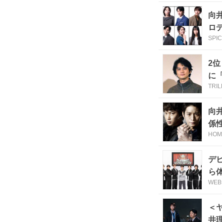
向
ロ
SPI
2
に
TRI
向
係
HO
デ
ら体
WE
＜
井