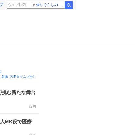
プ
借りぐらしのアリエッティ 耳をすませば
検索
索
名鑑（VIPタイムズ社）
で挑む新たな舞台
報告
新人MR役で医療