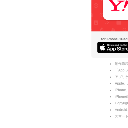
for iPhone / iPad
動作環境
「App
アプリケー
Apple
iPhone
iPho
Copyrig
Andro
スマー