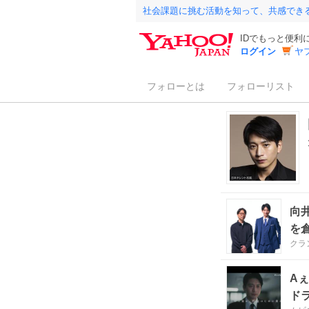
社会課題に挑む活動を知って、共感でき
IDでもっと便利
ログイン
ヤ
フォローとは
フォローリスト
向
を
クラ
Aぇ
ド