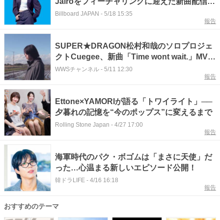
Jairoをフィーチャリングに迎えた新曲配信決
定＆初のZepp Shinjuku公演にAile The
Billboard JAPAN
-
5/18 15:35
報告
Shotaが出演
SUPER★DRAGON松村和哉のソロプロジェ
クトCuegee、新曲「Time wont wait.」MV公
開
WWSチャンネル
-
5/11 12:30
報告
Ettone×YAMORIが語る「トワイライト」──
夕暮れの記憶を“今のポップス”に変えるまで
Rolling Stone Japan
-
4/27 17:00
報告
海軍時代のパク・ボゴムは「まさに天使」だ
った…心温まる新しいエピソード公開！
韓ドラLIFE
-
4/16 16:18
報告
おすすめのテーマ