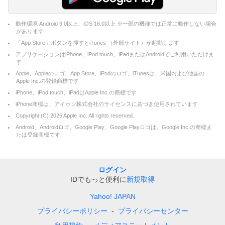
動作環境 Android 9.0以上、iOS 16.0以上 ※一部の機種では正常に動作しない場合
があります
「App Store」ボタンを押すとiTunes （外部サイト）が起動します
アプリケーションはiPhone、iPod touch、iPadまたはAndroidでご利用いただけま
す
Apple、Appleのロゴ、App Store、iPodのロゴ、iTunesは、米国および他国の
Apple Inc.の登録商標です
iPhone、iPod touch、iPadはApple Inc.の商標です
iPhone商標は、アイホン株式会社のライセンスに基づき使用されています
Copyright (C)
2026
Apple Inc. All rights reserved.
Android、Androidロゴ、Google Play、Google Playロゴは、Google Inc.の商標ま
たは登録商標です
ログイン
IDでもっと便利に
新規取得
Yahoo! JAPAN
プライバシーポリシー
プライバシーセンター