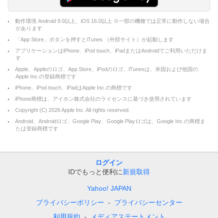
動作環境 Android 9.0以上、iOS 16.0以上 ※一部の機種では正常に動作しない場合
があります
「App Store」ボタンを押すとiTunes （外部サイト）が起動します
アプリケーションはiPhone、iPod touch、iPadまたはAndroidでご利用いただけま
す
Apple、Appleのロゴ、App Store、iPodのロゴ、iTunesは、米国および他国の
Apple Inc.の登録商標です
iPhone、iPod touch、iPadはApple Inc.の商標です
iPhone商標は、アイホン株式会社のライセンスに基づき使用されています
Copyright (C)
2026
Apple Inc. All rights reserved.
Android、Androidロゴ、Google Play、Google Playロゴは、Google Inc.の商標ま
たは登録商標です
ログイン
IDでもっと便利に
新規取得
Yahoo! JAPAN
プライバシーポリシー
プライバシーセンター
利用規約
メディアステートメント