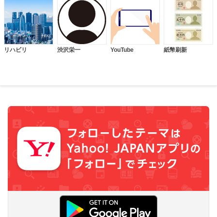
リハビリ
渋沢栄一
YouTube
紙幣刷新