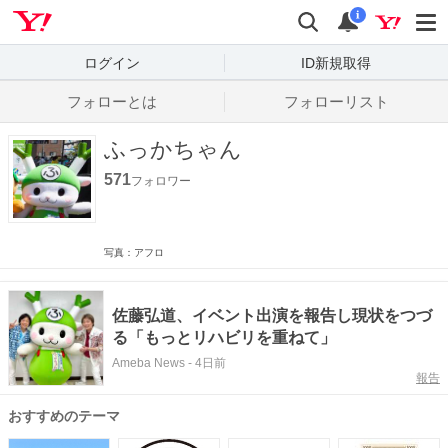
Yahoo! JAPAN
検索
通知数
i
ログイン
ID新規取得
フォローとは
フォローリスト
ふっかちゃん
571
フォロワー
写真：アフロ
佐藤弘道、イベント出演を報告し現状をつづ
る「もっとリハビリを重ねて」
Ameba News
-
4日前
報告
おすすめのテーマ