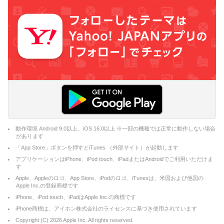
動作環境 Android 9.0以上、iOS 16.0以上 ※一部の機種では正常に動作しない場合
があります
「App Store」ボタンを押すとiTunes （外部サイト）が起動します
アプリケーションはiPhone、iPod touch、iPadまたはAndroidでご利用いただけま
す
Apple、Appleのロゴ、App Store、iPodのロゴ、iTunesは、米国および他国の
Apple Inc.の登録商標です
iPhone、iPod touch、iPadはApple Inc.の商標です
iPhone商標は、アイホン株式会社のライセンスに基づき使用されています
Copyright (C)
2026
Apple Inc. All rights reserved.