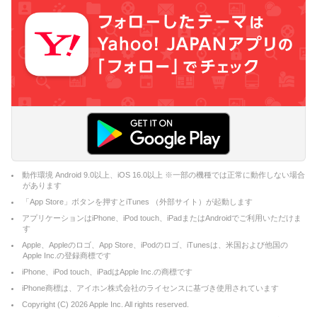
動作環境 Android 9.0以上、iOS 16.0以上 ※一部の機種では正常に動作しない場合
があります
「App Store」ボタンを押すとiTunes （外部サイト）が起動します
アプリケーションはiPhone、iPod touch、iPadまたはAndroidでご利用いただけま
す
Apple、Appleのロゴ、App Store、iPodのロゴ、iTunesは、米国および他国の
Apple Inc.の登録商標です
iPhone、iPod touch、iPadはApple Inc.の商標です
iPhone商標は、アイホン株式会社のライセンスに基づき使用されています
Copyright (C)
2026
Apple Inc. All rights reserved.