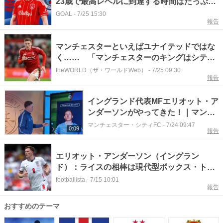
23歳で最高レベルに到達する時間はたっぷり
ある」
GOAL
-
7/25 15:30
報告
マンチェスターといえばユナイテッドではな
く…… 「マンチェスターのキングはシテ
ィ」クラブ史上最高額加入のアンダーソンが
theWORLD（ザ・ワールドWeb）
-
7/25 09:30
報告
ライバルを挑発
イングランド代表MFエリオット・ア
ンダーソンがやってきた！｜マンチ
ェスター・シティ
マンチェスター・シティFC
-
7/24 09:47
0:09
報告
エリオット・アンダーソン（イングラン
ド）：ライスの相棒は現代型ボックス・ト
ゥ・ボックスMFの理想形。スタッツでもプレ
footballista
-
7/15 10:01
報告
ミアを圧倒する育成の名門出身の優等生
おすすめのテーマ