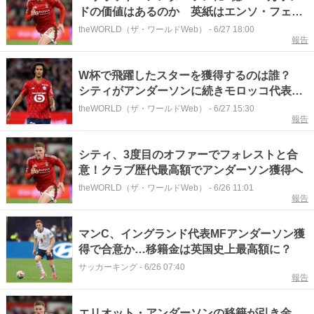
ドの価値はあるのか 英紙はエンソ・フェル
ナンデスとカイセドの両者の強みを兼ね備え
theWORLD（ザ・ワールドWeb）
-
6/27 18:00
報告
た選手と称賛
W杯で飛躍したスターを獲得するのは誰？
シティがアンダーソンに続きモロッコ代表ブ
アディも獲得か
theWORLD（ザ・ワールドWeb）
-
6/27 15:30
報告
シティ、3度目のオファーでフォレストと合
意！クラブ歴代最高額でアンダーソン獲得へ
theWORLD（ザ・ワールドWeb）
-
6/26 11:01
報告
マンC、イングランド代表MFアンダーソン獲
得で合意か…移籍金は英国史上最高額に？
サッカーキング
-
6/26 07:40
報告
エリオット・アンダーソンの移籍が引き金