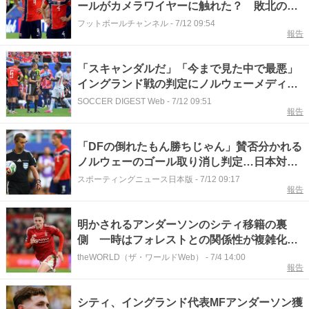
ールがカメラワイヤーに触れた？ 敗北のノ
ルウェーは怒り「スキャンダル」、FIFAは接
フットボールチャンネル
-
7/12 09:54
報告
触否定
「スキャンダルだ」「今まで見た中で最悪」
イングランド戦の判定にノルウェーメディア
が憤慨！ 英識者は異なる見解「なぜハーラン
SOCCER DIGEST Web
-
7/12 09:51
報告
ドがあんなファウルをしたのか理解できな
い」【W杯】
「DFの倒れたもん勝ちじゃん」賛否分かれる
ノルウェーのゴール取り消し判定…日本対オ
ランダ戦での判定への不満も再燃「ファンダ
スポーティングニュース日本版
-
7/12 09:17
報告
イクもファウルだろ」
明かされるアンダーソンのシティ移籍の裏
側 一時はフォレストとの関係性が複雑化
も……CEOの登場で移籍合意
theWORLD（ザ・ワールドWeb）
-
7/4 14:00
報告
シティ、イングランド代表MFアンダーソン獲