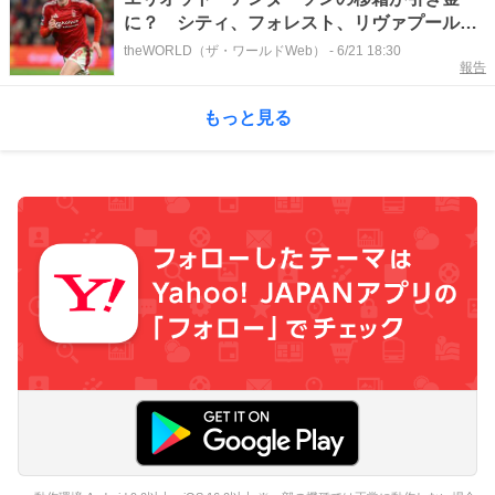
に？ シティ、フォレスト、リヴァプール、
インテルを巻き込むドミノ倒しになる可能性
theWORLD（ザ・ワールドWeb）
-
6/21 18:30
報告
もっと見る