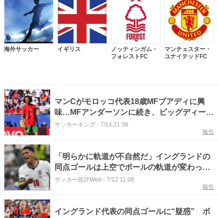
海外サッカー
イギリス
ノッティンガム・
マンチェスター・
フォレストFC
ユナイテッドFC
マンCがモロッコ代表18歳MFブアディに興
味…MFアンダーソンに続き、ビッグディール
を検討か
サッカーキング
-
7/14 21:38
報告
「明らかに軌道が不自然だ」イングランドの
同点ゴールは上空でボールの軌道が変わった
から!? FIFAが「接触なし」とセンサー付きの
サッカー批評Web
-
7/12 11:06
報告
証拠映像公開も「スキャンダルだ」と紛糾
イングランド代表の同点ゴールに“疑惑” ボ