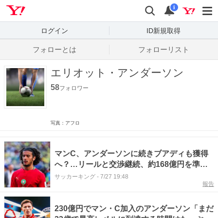
Yahoo! JAPAN
検索
通知数
i
ログイン
ID新規取得
フォローとは
フォローリスト
エリオット・アンダーソン
58
フォロワー
写真：アフロ
マンC、アンダーソンに続きブアディも獲得
へ？…リールと交渉継続、約168億円を準備
か
サッカーキング
-
7/27 19:48
報告
230億円でマン・C加入のアンダーソン「まだ