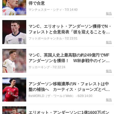
得で合意
マンチェスター・シティ
-
7/3 14:40
報告
マンC、エリオット・アンダーソン獲得でN・
フォレストと合意発表「彼を迎えることを楽
しみにしている」
フットボールチャンネル
-
7/2 23:01
報告
マンC、英国人史上最高額の約249億円でMF
アンダーソンを獲得！ W杯参戦中のイング
ランド代表と5年契約締結
サッカーキング
-
7/2 22:24
報告
アンダーソン移籍濃厚のN・フォレストは中
盤の補強へ カーティス・ジョーンズとベリ
ヴァルに注目か
theWORLD（ザ・ワールドWeb）
-
6/29 14:00
報告
エリオット・アンダーソンに1億1600万ポン