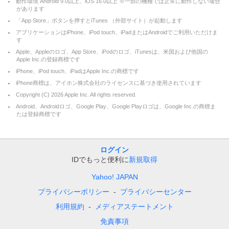
動作環境 Android 9.0以上、iOS 16.0以上 ※一部の機種では正常に動作しない場合
があります
「App Store」ボタンを押すとiTunes （外部サイト）が起動します
アプリケーションはiPhone、iPod touch、iPadまたはAndroidでご利用いただけま
す
Apple、Appleのロゴ、App Store、iPodのロゴ、iTunesは、米国および他国の
Apple Inc.の登録商標です
iPhone、iPod touch、iPadはApple Inc.の商標です
iPhone商標は、アイホン株式会社のライセンスに基づき使用されています
Copyright (C)
2026
Apple Inc. All rights reserved.
Android、Androidロゴ、Google Play、Google Playロゴは、Google Inc.の商標ま
たは登録商標です
ログイン
IDでもっと便利に
新規取得
Yahoo! JAPAN
プライバシーポリシー
プライバシーセンター
利用規約
メディアステートメント
免責事項