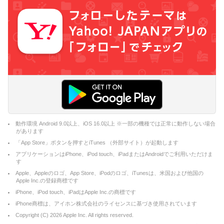
動作環境 Android 9.0以上、iOS 16.0以上 ※一部の機種では正常に動作しない場合
があります
「App Store」ボタンを押すとiTunes （外部サイト）が起動します
アプリケーションはiPhone、iPod touch、iPadまたはAndroidでご利用いただけま
す
Apple、Appleのロゴ、App Store、iPodのロゴ、iTunesは、米国および他国の
Apple Inc.の登録商標です
iPhone、iPod touch、iPadはApple Inc.の商標です
iPhone商標は、アイホン株式会社のライセンスに基づき使用されています
Copyright (C)
2026
Apple Inc. All rights reserved.