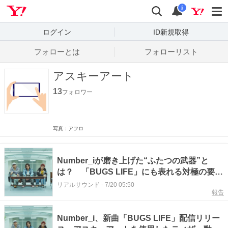
Yahoo! JAPAN
検索
通知数
i
ログイン
ID新規取得
フォローとは
フォローリスト
アスキーアート
13
フォロワー
写真：アフロ
Number_iが磨き上げた“ふたつの武器”と
は？ 「BUGS LIFE」にも表れる対極の要素
を融合させる凄み
リアルサウンド
-
7/20 05:50
報告
Number_i、新曲「BUGS LIFE」配信リリー