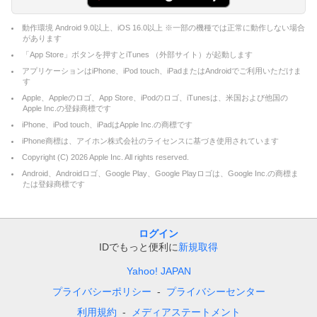
動作環境 Android 9.0以上、iOS 16.0以上 ※一部の機種では正常に動作しない場合
があります
「App Store」ボタンを押すとiTunes （外部サイト）が起動します
アプリケーションはiPhone、iPod touch、iPadまたはAndroidでご利用いただけま
す
Apple、Appleのロゴ、App Store、iPodのロゴ、iTunesは、米国および他国の
Apple Inc.の登録商標です
iPhone、iPod touch、iPadはApple Inc.の商標です
iPhone商標は、アイホン株式会社のライセンスに基づき使用されています
Copyright (C)
2026
Apple Inc. All rights reserved.
Android、Androidロゴ、Google Play、Google Playロゴは、Google Inc.の商標ま
たは登録商標です
ログイン
IDでもっと便利に
新規取得
Yahoo! JAPAN
プライバシーポリシー
プライバシーセンター
利用規約
メディアステートメント