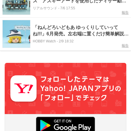
ス アスキーアートを使用したティザー動画
も公開
リアルサウンド
-
7/6 17:55
報告
「ねんどろいどもあ ゆっくりしていって
ね!!!」6月発売。左右端に置くだけ簡単解説動
画風
HOBBY Watch
-
2/9 18:32
報告