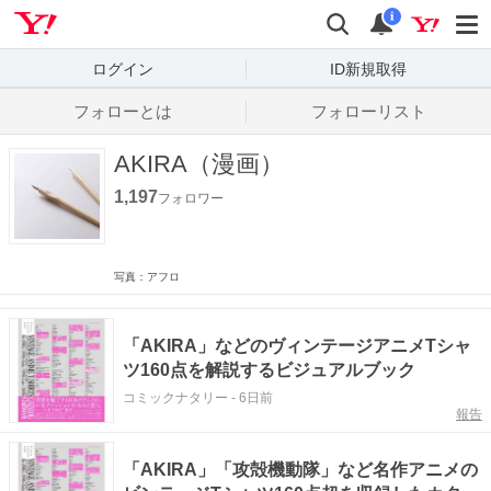
Yahoo! JAPAN
検索
通知数
i
ログイン
ID新規取得
フォローとは
フォローリスト
AKIRA（漫画）
1,197
フォロワー
写真：アフロ
「AKIRA」などのヴィンテージアニメTシャ
ツ160点を解説するビジュアルブック
コミックナタリー
-
6日前
報告
「AKIRA」「攻殻機動隊」など名作アニメの