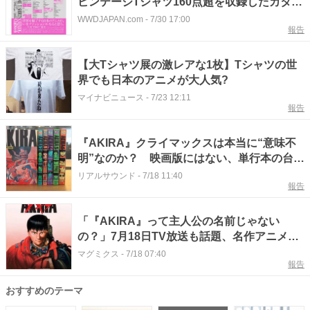
ビンテージTシャツ160点超を収録したカタロ
グを発売
WWDJAPAN.com
-
7/30 17:00
報告
【大Tシャツ展の激レアな1枚】Tシャツの世
界でも日本のアニメが大人気?
マイナビニュース
-
7/23 12:11
報告
『AKIRA』クライマックスは本当に“意味不
明”なのか？ 映画版にはない、単行本の台詞
から読み解く
リアルサウンド
-
7/18 11:40
報告
「『AKIRA』って主人公の名前じゃない
の？」7月18日TV放送も話題、名作アニメ
の“うっかり勘違い”
マグミクス
-
7/18 07:40
報告
おすすめのテーマ