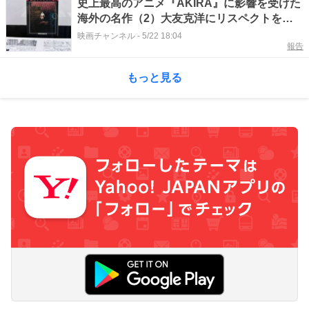
史上最高のアニメ『AKIRA』に影響を受けた
海外の名作（2）大友克洋にリスペクトを捧
げたハリウッド大作は？
映画チャンネル
-
5/22 18:04
報告
もっと見る