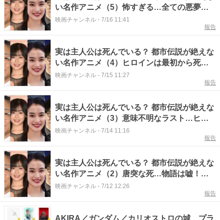
い名作アニメ（5）怖すぎる…全ての悪夢を
予言した強烈な傑作とは
映画チャンネル
-
7/16 11:41
報告
実は主人公は死んでいる？ 都市伝説が絶えな
い名作アニメ（4）ヒロインは最初から死
亡！？ 白熱する考察とは
映画チャンネル
-
7/15 11:27
報告
実は主人公は死んでいる？ 都市伝説が絶えな
い名作アニメ（3）意味不明なラスト…ヒロ
インは死亡か消えたのか？
映画チャンネル
-
7/14 11:16
報告
実は主人公は死んでいる？ 都市伝説が絶えな
い名作アニメ（2）唐突な死…物語は嘘！？
隠された真実とは
映画チャンネル
-
7/12 12:26
報告
AKIRA／ガンダム／カリオストロの城…プラ