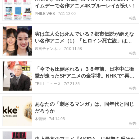
イムデーで名作アニメ4Kブルーレイが安い！
PHILE WEB
-
7/11 12:00
報告
実は主人公は死んでいる？都市伝説が絶えな
い名作アニメ（1）「ヒロイン死亡説」は本
当か…ゾッとする考察とは
映画チャンネル
-
7/10 11:58
報告
「今でも圧倒される」３８年前、日本中に衝
撃が走ったSFアニメの金字塔。NHKで“再放
送決定”へ
TRILL ニュース
-
7/7 21:35
報告
あなたの「刺さるマンガ」は、同年代と同じ
だろうか
木曽崇
-
7/4 14:05
報告