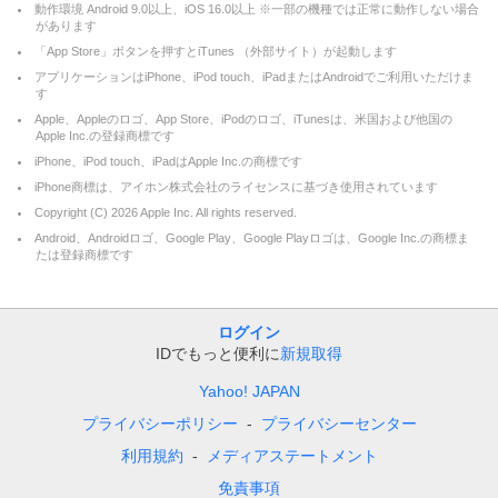
動作環境 Android 9.0以上、iOS 16.0以上 ※一部の機種では正常に動作しない場合
があります
「App Store」ボタンを押すとiTunes （外部サイト）が起動します
アプリケーションはiPhone、iPod touch、iPadまたはAndroidでご利用いただけま
す
Apple、Appleのロゴ、App Store、iPodのロゴ、iTunesは、米国および他国の
Apple Inc.の登録商標です
iPhone、iPod touch、iPadはApple Inc.の商標です
iPhone商標は、アイホン株式会社のライセンスに基づき使用されています
Copyright (C)
2026
Apple Inc. All rights reserved.
Android、Androidロゴ、Google Play、Google Playロゴは、Google Inc.の商標ま
たは登録商標です
ログイン
IDでもっと便利に
新規取得
Yahoo! JAPAN
プライバシーポリシー
プライバシーセンター
利用規約
メディアステートメント
免責事項