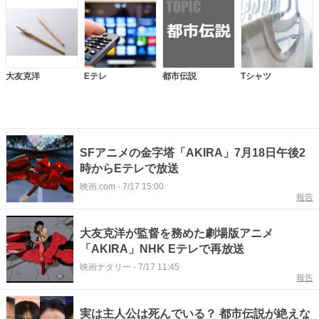
大友克洋
Eテレ
都市伝説
Tシャツ
SFアニメの金字塔「AKIRA」7月18日午後2
時からEテレで放送
映画.com
-
7/17 15:00
報告
大友克洋が監督を務めた劇場版アニメ
「AKIRA」NHK Eテレで再放送
映画ナタリー
-
7/17 11:45
報告
実は主人公は死んでいる？ 都市伝説が絶えな