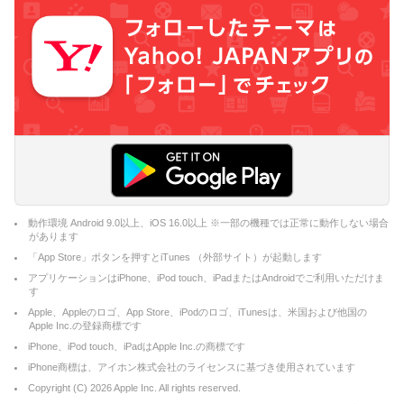
動作環境 Android 9.0以上、iOS 16.0以上 ※一部の機種では正常に動作しない場合
があります
「App Store」ボタンを押すとiTunes （外部サイト）が起動します
アプリケーションはiPhone、iPod touch、iPadまたはAndroidでご利用いただけま
す
Apple、Appleのロゴ、App Store、iPodのロゴ、iTunesは、米国および他国の
Apple Inc.の登録商標です
iPhone、iPod touch、iPadはApple Inc.の商標です
iPhone商標は、アイホン株式会社のライセンスに基づき使用されています
Copyright (C)
2026
Apple Inc. All rights reserved.