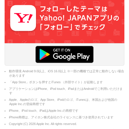
動作環境 Android 9.0以上、iOS 16.0以上 ※一部の機種では正常に動作しない場合
があります
「App Store」ボタンを押すとiTunes （外部サイト）が起動します
アプリケーションはiPhone、iPod touch、iPadまたはAndroidでご利用いただけま
す
Apple、Appleのロゴ、App Store、iPodのロゴ、iTunesは、米国および他国の
Apple Inc.の登録商標です
iPhone、iPod touch、iPadはApple Inc.の商標です
iPhone商標は、アイホン株式会社のライセンスに基づき使用されています
Copyright (C)
2026
Apple Inc. All rights reserved.