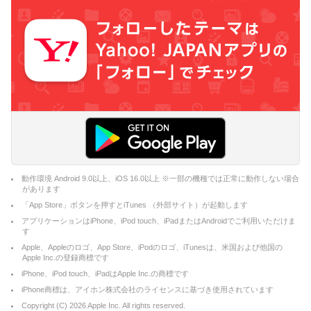
動作環境 Android 9.0以上、iOS 16.0以上 ※一部の機種では正常に動作しない場合
があります
「App Store」ボタンを押すとiTunes （外部サイト）が起動します
アプリケーションはiPhone、iPod touch、iPadまたはAndroidでご利用いただけま
す
Apple、Appleのロゴ、App Store、iPodのロゴ、iTunesは、米国および他国の
Apple Inc.の登録商標です
iPhone、iPod touch、iPadはApple Inc.の商標です
iPhone商標は、アイホン株式会社のライセンスに基づき使用されています
Copyright (C)
2026
Apple Inc. All rights reserved.