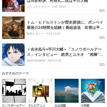
は羽多野渉、村雨礼二役は平川大輔
コミックナタリー
-
7/15 18:01
報告
トム・ヒドルストンが歴史探偵に、ポンペイ
最後の24時間を紐解く番組放送 吹替は平川
大輔
映画ナタリー
-
7/14 12:00
報告
＜吉永拓斗×平川大輔＞「スノウボールアー
ス」インタビュー 鉄男とユキオ “相棒”の
信頼と愛情
MANTANWEB
-
4/25 07:05
報告
おすすめのテーマ
スノウボールアー
テレビアニメ
火山活動
小学館