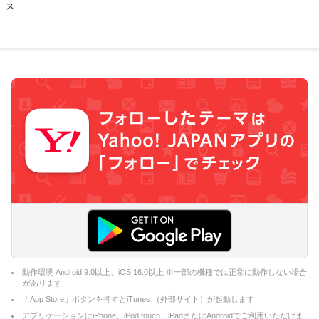
ス
動作環境 Android 9.0以上、iOS 16.0以上 ※一部の機種では正常に動作しない場合
があります
「App Store」ボタンを押すとiTunes （外部サイト）が起動します
アプリケーションはiPhone、iPod touch、iPadまたはAndroidでご利用いただけま