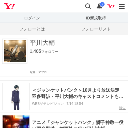
Yahoo! JAPAN
検索
通知数
i
ログイン
ID新規取得
フォローとは
フォローリスト
平川大輔
1,405
フォロワー
写真：アフロ
＜ジャンケットバンク＞10月より放送決定
羽多野渉・平川大輔のキャストコメントも到
着
WEBザテレビジョン
-
7/16 18:54
報告
アニメ「ジャンケットバンク」獅子神敬一役