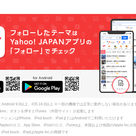
for Android
 Android 9.0以上、iOS 16.0以上 ※一部の機種では正常に動作しない場合がありま
 Store」ボタンを押すとiTunes （外部サイト）が起動します
ションはiPhone、iPod touch、iPadまたはAndroidでご利用いただけます
、Appleのロゴ、App Store、iPodのロゴ、iTunesは、米国および他国のApple Inc
、iPod touch、iPadはApple Inc.の商標です