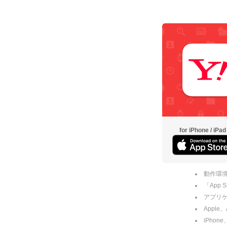
for iPhone / iPad
動作環境
「App
アプリケー
Apple
iPhone