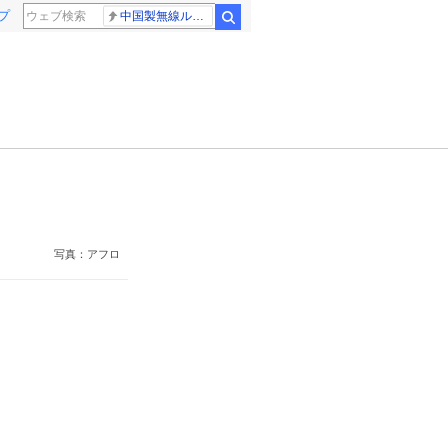
プ
中国製無線ルーター
検索
写真：アフロ