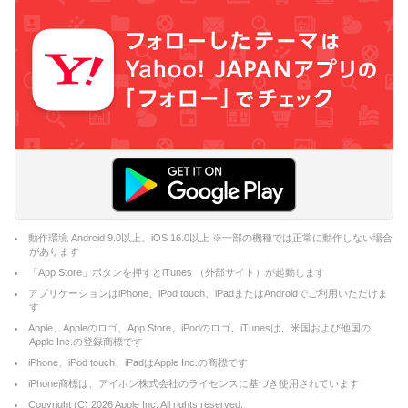
動作環境 Android 9.0以上、iOS 16.0以上 ※一部の機種では正常に動作しない場合
があります
「App Store」ボタンを押すとiTunes （外部サイト）が起動します
アプリケーションはiPhone、iPod touch、iPadまたはAndroidでご利用いただけま
す
Apple、Appleのロゴ、App Store、iPodのロゴ、iTunesは、米国および他国の
Apple Inc.の登録商標です
iPhone、iPod touch、iPadはApple Inc.の商標です
iPhone商標は、アイホン株式会社のライセンスに基づき使用されています
Copyright (C)
2026
Apple Inc. All rights reserved.