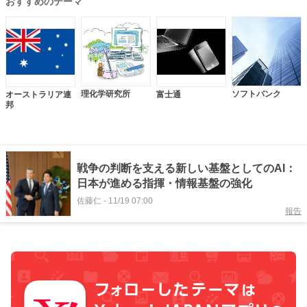
おすすめのテーマ
理化学研究所
ソフトバンク
オーストラリア連
富士通
邦
戦争の判断を支える新しい基盤としてのAI：
日本が進める指揮・情報基盤の強化
佐藤仁
-
11/19 07:00
報告