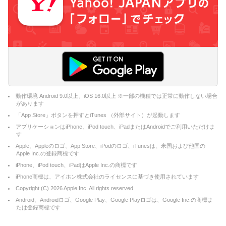
動作環境 Android 9.0以上、iOS 16.0以上 ※一部の機種では正常に動作しない場合
があります
「App Store」ボタンを押すとiTunes （外部サイト）が起動します
アプリケーションはiPhone、iPod touch、iPadまたはAndroidでご利用いただけま
す
Apple、Appleのロゴ、App Store、iPodのロゴ、iTunesは、米国および他国の
Apple Inc.の登録商標です
iPhone、iPod touch、iPadはApple Inc.の商標です
iPhone商標は、アイホン株式会社のライセンスに基づき使用されています
Copyright (C)
2026
Apple Inc. All rights reserved.
Android、Androidロゴ、Google Play、Google Playロゴは、Google Inc.の商標ま
たは登録商標です