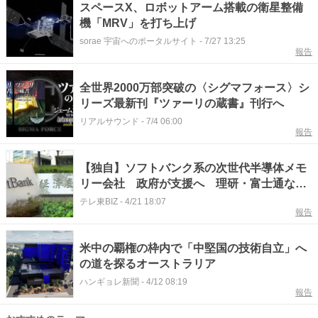
スペースX、ロボットアーム搭載の衛星整備
機「MRV」を打ち上げ
sorae 宇宙へのポータルサイト
-
7/27 13:25
報告
全世界2000万部突破の〈シグマフォース〉シ
リーズ最新刊『ツァーリの蔵書』刊行へ
リアルサウンド
-
7/4 06:00
報告
【独自】ソフトバンク系の次世代半導体メモ
リー会社 政府が支援へ 理研・富士通など
も出資固める
テレ東BIZ
-
4/21 18:07
報告
米中の覇権の枠内で「中堅国の技術自立」へ
の道を探るオーストラリア
ハンギョレ新聞
-
4/12 08:19
報告