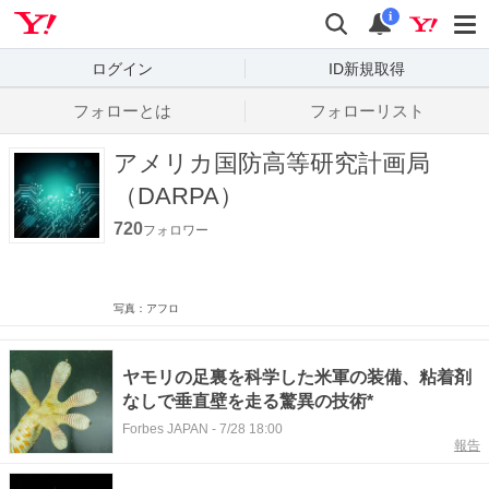
Yahoo! JAPAN
検索
通知数
i
ログイン
ID新規取得
フォローとは
フォローリスト
アメリカ国防高等研究計画局
（DARPA）
720
フォロワー
写真：アフロ
ヤモリの足裏を科学した米軍の装備、粘着剤
なしで垂直壁を走る驚異の技術*
Forbes JAPAN
-
7/28 18:00
報告