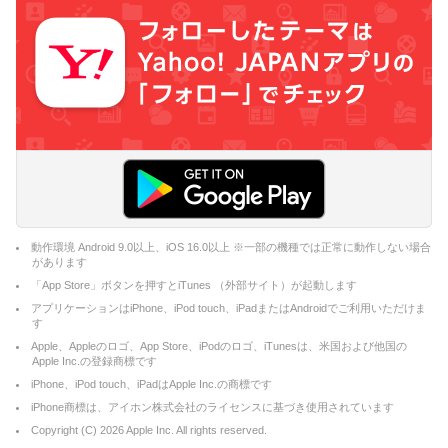
動作環境 Android 9.0以上、iOS 16.0以上 ※一部の機種では正常に動作しない場合
があります
「App Store」ボタンを押すとiTunes （外部サイト）が起動します
アプリケーションはiPhone、iPod touch、iPadまたはAndroidでご利用いただけま
す
Apple、Appleのロゴ、App Store、iPodのロゴ、iTunesは、米国および他国の
Apple Inc.の登録商標です
iPhone、iPod touch、iPadはApple Inc.の商標です
iPhone商標は、アイホン株式会社のライセンスに基づき使用されています
Copyright (C)
2026
Apple Inc. All rights reserved.