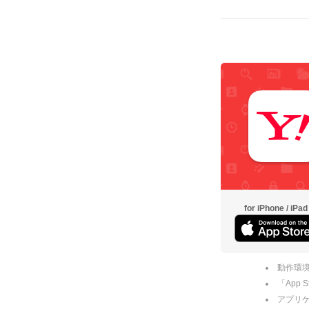
for iPhone / iPad
動作環境
「App
アプリケー