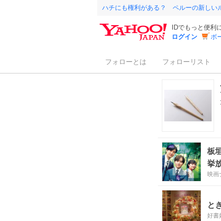
ハチにも権利がある？ ペルーの新しい
IDでもっと便利
ログイン
ボ
フォローとは
フォローリスト
板
挙
映画
と
好書