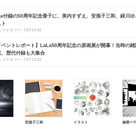
aLa付録の50周年記念冊子に、美内すずえ、安孫子三和、緑川
スト
ックナタリー
-
7/24 14:16
イベントレポート】LaLa50周年記念の原画展が開幕！当時の
覧、歴代付録も大集合
ックナタリー
-
7/17 13:25
安孫子三和
イラスト