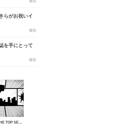
報告
ゆきらがお祝いイ
報告
雑誌を手にとって
報告
秘密〜THE TOP SECRET〜