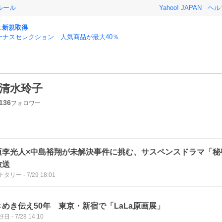
ルール
Yahoo! JAPAN
ヘル
に
新規取得
ーナスセレクション 人気商品が最大40％
清水玲子
136
フォロワー
垣李光人×中島裕翔が未解決事件に挑む、サスペンスドラマ「秘
放送
ナタリー
-
7/29 18:01
きめき伝え50年 東京・新宿で「LaLa原画展」
好日
-
7/28 14:10