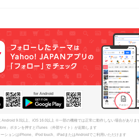
for Android
 Android 9.0以上、iOS 16.0以上 ※一部の機種では正常に動作しない場合がありま
 Store」ボタンを押すとiTunes （外部サイト）が起動します
ションはiPhone、iPod touch、iPadまたはAndroidでご利用いただけます