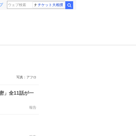
プ
チケット大相撲
検索
写真：アフロ
密」全11話が一
報告