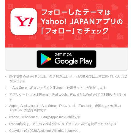
動作環境 Android 9.0以上、iOS 16.0以上 ※一部の機種では正常に動作しない場合
があります
「App Store」ボタンを押すとiTunes （外部サイト）が起動します
アプリケーションはiPhone、iPod touch、iPadまたはAndroidでご利用いただけま
す
Apple、Appleのロゴ、App Store、iPodのロゴ、iTunesは、米国および他国の
Apple Inc.の登録商標です
iPhone、iPod touch、iPadはApple Inc.の商標です
iPhone商標は、アイホン株式会社のライセンスに基づき使用されています
Copyright (C)
2026
Apple Inc. All rights reserved.