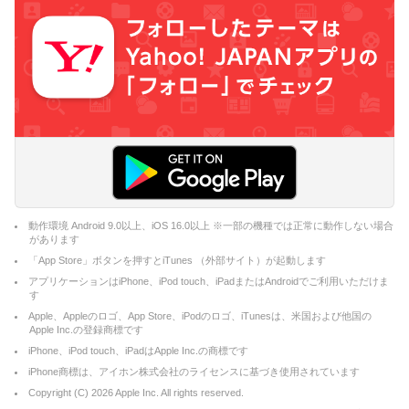
動作環境 Android 9.0以上、iOS 16.0以上 ※一部の機種では正常に動作しない場合
があります
「App Store」ボタンを押すとiTunes （外部サイト）が起動します
アプリケーションはiPhone、iPod touch、iPadまたはAndroidでご利用いただけま
す
Apple、Appleのロゴ、App Store、iPodのロゴ、iTunesは、米国および他国の
Apple Inc.の登録商標です
iPhone、iPod touch、iPadはApple Inc.の商標です
iPhone商標は、アイホン株式会社のライセンスに基づき使用されています
Copyright (C)
2026
Apple Inc. All rights reserved.