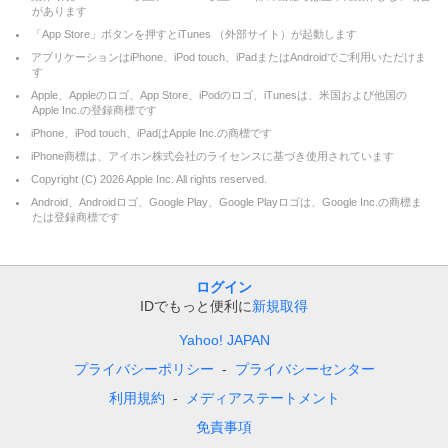
があります
「App Store」ボタンを押すとiTunes （外部サイト）が起動します
アプリケーションはiPhone、iPod touch、iPadまたはAndroidでご利用いただけま
す
Apple、Appleのロゴ、App Store、iPodのロゴ、iTunesは、米国および他国の
Apple Inc.の登録商標です
iPhone、iPod touch、iPadはApple Inc.の商標です
iPhone商標は、アイホン株式会社のライセンスに基づき使用されています
Copyright (C)
2026
Apple Inc. All rights reserved.
Android、Androidロゴ、Google Play、Google Playロゴは、Google Inc.の商標ま
たは登録商標です
ログイン
IDでもっと便利に
新規取得
Yahoo! JAPAN
プライバシーポリシー
プライバシーセンター
利用規約
メディアステートメント
免責事項