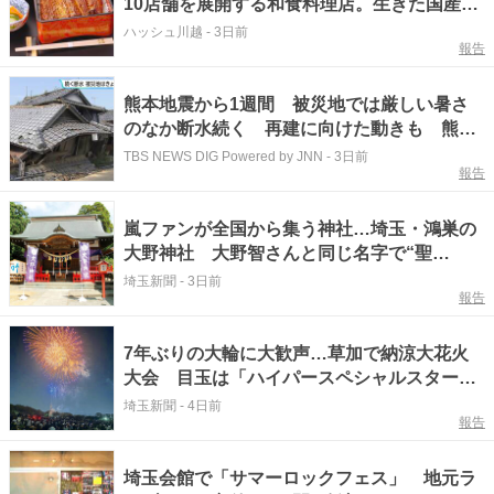
10店舗を展開する和食料理店。生きた国産う
なぎと大穀自家製本みりんが紡ぐ新鮮でおい
ハッシュ川越
-
3日前
報告
しい和食料理に迫る。
熊本地震から1週間 被災地では厳しい暑さ
のなか断水続く 再建に向けた動きも 熊本
の動植物園が営業再開 美里町ではボランテ
TBS NEWS DIG Powered by JNN
-
3日前
報告
ィアセンター開設
嵐ファンが全国から集う神社…埼玉・鴻巣の
大野神社 大野智さんと同じ名字で“聖
地”に 季節限定の御朱印や「叶」の隠れ絵馬
埼玉新聞
-
3日前
報告
も人気
7年ぶりの大輪に大歓声…草加で納涼大花火
大会 目玉は「ハイパースペシャルスターマ
イン」 2カ所から打ち上げ、視界いっぱい
埼玉新聞
-
4日前
報告
に広がる160連発
埼玉会館で「サマーロックフェス」 地元ラ