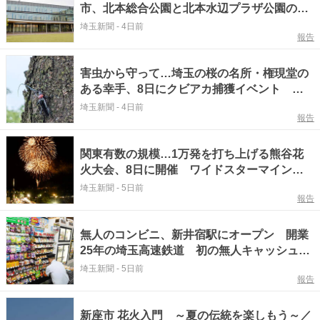
市、北本総合公園と北本水辺プラザ公園の2
カ所で 申し込みは不用で無料 昨年10月に
埼玉新聞
-
4日前
報告
も実験、アンケートではほぼ賛成
害虫から守って…埼玉の桜の名所・権現堂の
ある幸手、8日にクビアカ捕獲イベント 対
象は小学生以上で参加無料 定員は先着35
埼玉新聞
-
4日前
報告
人、4日まで参加者を募集
関東有数の規模…1万発を打ち上げる熊谷花
火大会、8日に開催 ワイドスターマインは
過去最高の11社…2年ぶりに行うコンクール
埼玉新聞
-
5日前
報告
には7社が参加 今年も事前予約制の有料駐
車場を設置
無人のコンビニ、新井宿駅にオープン 開業
25年の埼玉高速鉄道 初の無人キャッシュレ
ス店舗…駅員が商品陳列など担う協働オペレ
埼玉新聞
-
5日前
報告
ーションを構築 店頭状況は天井部のカメラ
で把握
新座市 花火入門 ～夏の伝統を楽しもう～／