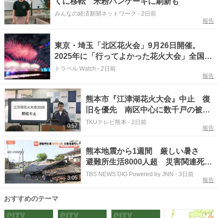
くに移転 米粉パンケーキに刷新も
みんなの経済新聞ネットワーク
-
2日前
報告
東京・埼玉「北区花火会」9月26日開催。
2025年に「行ってよかった花火大会」全国1
位を獲得
トラベル Watch
-
2日前
報告
熊本市『江津湖花火大会』中止 復
旧を優先 南区中心に数千戸の被害
見込む【令和８年熊本地震】
TKUテレビ熊本
-
2日前
0:57
報告
熊本地震から1週間 厳しい暑さ
避難所生活8000人超 災害関連死の
疑い含め死者38人 再建に向けた活
TBS NEWS DIG Powered by JNN
-
3日前
3:05
報告
動も 熊本市 動植物園が営業再
開 美里町ボランティア活動本格化
おすすめのテーマ