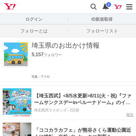
Yahoo! JAPAN
検索
通知数
i
ログイン
ID新規取得
フォローとは
フォローリスト
埼玉県のお出かけ情報
5,157
フォロワー
写真：アフロ
【埼玉西武】<8/5水更新>8/11(火・祝)『ファ
ームサンクスデーinベルーナドーム』のイベ
ント詳細が決定！
埼玉西武ライオンズ
-
2日前
報告
「ココカラカフェ」が熊谷さくら運動公園近