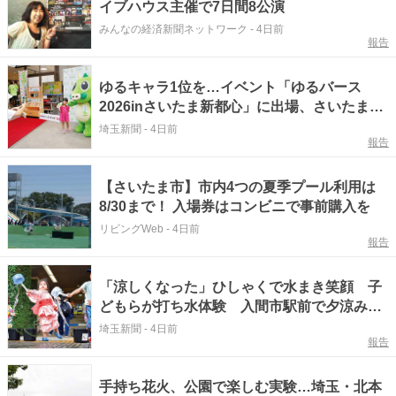
イブハウス主催で7日間8公演
みんなの経済新聞ネットワーク
-
4日前
報告
ゆるキャラ1位を…イベント「ゆるバース
2026inさいたま新都心」に出場、さいたま市
の「つなが竜ヌゥ」 市役所で出陣式 気合
埼玉新聞
-
4日前
報告
十分…前回は100位、今年の目標は「1
位！」 決選投票は10月、けやきひろばで実
施
【さいたま市】市内4つの夏季プール利用は
8/30まで！ 入場券はコンビニで事前購入を
リビングWeb
-
4日前
報告
「涼しくなった」ひしゃくで水まき笑顔 子
どもらが打ち水体験 入間市駅前で夕涼みを
楽しむイベント
埼玉新聞
-
4日前
報告
手持ち花火、公園で楽しむ実験…埼玉・北本