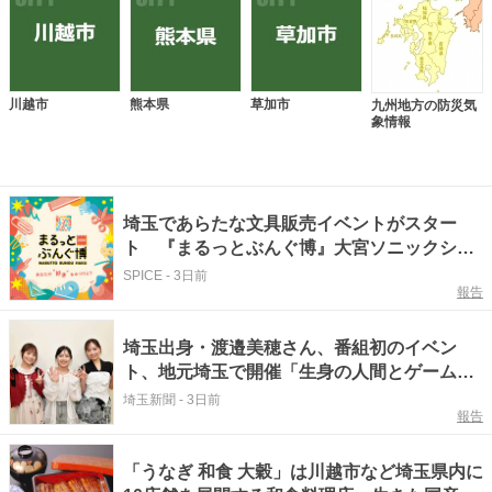
川越市
熊本県
草加市
九州地方の防災気
象情報
埼玉であらたな文具販売イベントがスター
ト 『まるっとぶんぐ博』大宮ソニックシテ
ィ展示場で初開催へ
SPICE
-
3日前
報告
埼玉出身・渡邉美穂さん、番組初のイベン
ト、地元埼玉で開催「生身の人間とゲームす
るって楽しい（笑）」
埼玉新聞
-
3日前
報告
「うなぎ 和食 大穀」は川越市など埼玉県内に