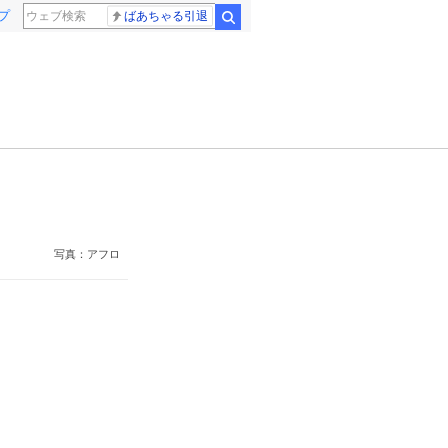
プ
ばあちゃる引退
検索
写真：アフロ