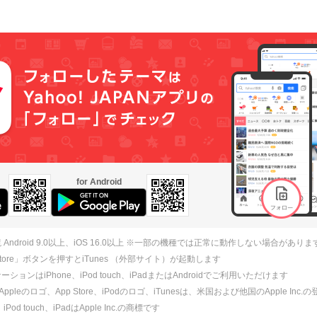
for Android
 Android 9.0以上、iOS 16.0以上 ※一部の機種では正常に動作しない場合がありま
 Store」ボタンを押すとiTunes （外部サイト）が起動します
ションはiPhone、iPod touch、iPadまたはAndroidでご利用いただけます
、Appleのロゴ、App Store、iPodのロゴ、iTunesは、米国および他国のApple Inc
、iPod touch、iPadはApple Inc.の商標です