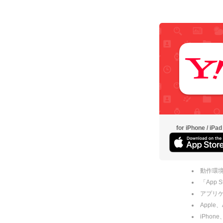
for iPhone / iPad
動作環境
「App
アプリケー
Apple
iPhone