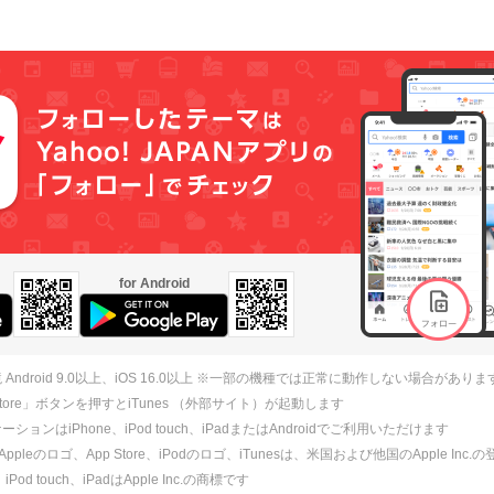
for Android
 Android 9.0以上、iOS 16.0以上 ※一部の機種では正常に動作しない場合がありま
 Store」ボタンを押すとiTunes （外部サイト）が起動します
ションはiPhone、iPod touch、iPadまたはAndroidでご利用いただけます
、Appleのロゴ、App Store、iPodのロゴ、iTunesは、米国および他国のApple Inc
、iPod touch、iPadはApple Inc.の商標です