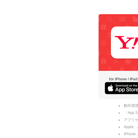
for iPhone / iPad
動作環境
「App
アプリケー
Apple
iPhone