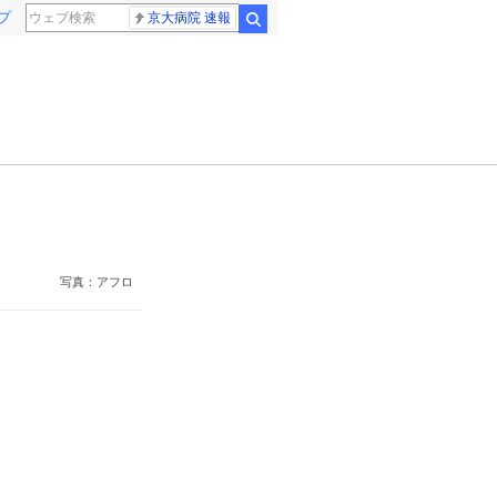
プ
京大病院 速報
検索
写真：アフロ