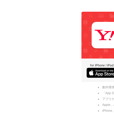
for iPhone / iPad
動作環境
「App
アプリケー
Apple
iPhone