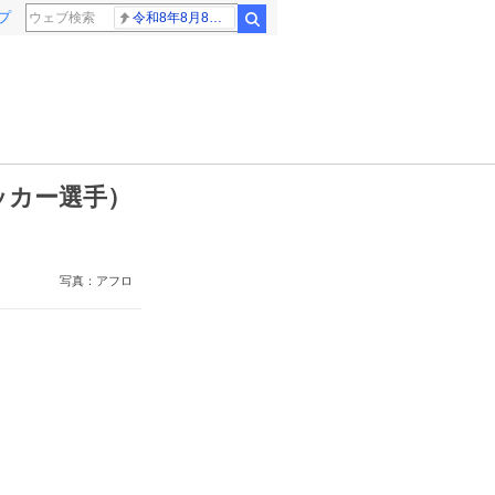
プ
令和8年8月8日8時8分
検索
ッカー選手）
写真：アフロ