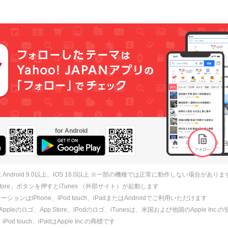
for Android
 Android 9.0以上、iOS 16.0以上 ※一部の機種では正常に動作しない場合がありま
 Store」ボタンを押すとiTunes （外部サイト）が起動します
ションはiPhone、iPod touch、iPadまたはAndroidでご利用いただけます
、Appleのロゴ、App Store、iPodのロゴ、iTunesは、米国および他国のApple Inc
、iPod touch、iPadはApple Inc.の商標です