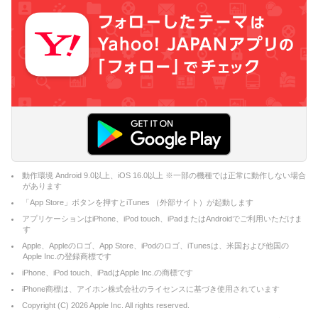
動作環境 Android 9.0以上、iOS 16.0以上 ※一部の機種では正常に動作しない場合
があります
「App Store」ボタンを押すとiTunes （外部サイト）が起動します
アプリケーションはiPhone、iPod touch、iPadまたはAndroidでご利用いただけま
す
Apple、Appleのロゴ、App Store、iPodのロゴ、iTunesは、米国および他国の
Apple Inc.の登録商標です
iPhone、iPod touch、iPadはApple Inc.の商標です
iPhone商標は、アイホン株式会社のライセンスに基づき使用されています
Copyright (C)
2026
Apple Inc. All rights reserved.