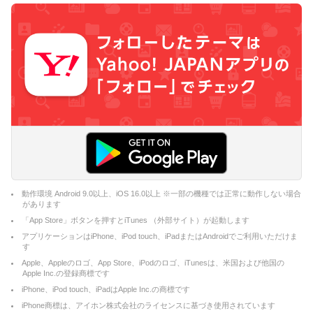
動作環境 Android 9.0以上、iOS 16.0以上 ※一部の機種では正常に動作しない場合
があります
「App Store」ボタンを押すとiTunes （外部サイト）が起動します
アプリケーションはiPhone、iPod touch、iPadまたはAndroidでご利用いただけま
す
Apple、Appleのロゴ、App Store、iPodのロゴ、iTunesは、米国および他国の
Apple Inc.の登録商標です
iPhone、iPod touch、iPadはApple Inc.の商標です
iPhone商標は、アイホン株式会社のライセンスに基づき使用されています