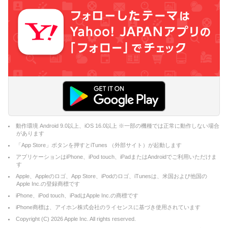
動作環境 Android 9.0以上、iOS 16.0以上 ※一部の機種では正常に動作しない場合
があります
「App Store」ボタンを押すとiTunes （外部サイト）が起動します
アプリケーションはiPhone、iPod touch、iPadまたはAndroidでご利用いただけま
す
Apple、Appleのロゴ、App Store、iPodのロゴ、iTunesは、米国および他国の
Apple Inc.の登録商標です
iPhone、iPod touch、iPadはApple Inc.の商標です
iPhone商標は、アイホン株式会社のライセンスに基づき使用されています
Copyright (C)
2026
Apple Inc. All rights reserved.