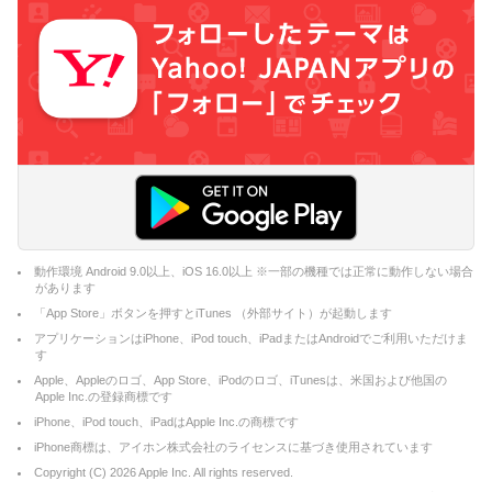
動作環境 Android 9.0以上、iOS 16.0以上 ※一部の機種では正常に動作しない場合
があります
「App Store」ボタンを押すとiTunes （外部サイト）が起動します
アプリケーションはiPhone、iPod touch、iPadまたはAndroidでご利用いただけま
す
Apple、Appleのロゴ、App Store、iPodのロゴ、iTunesは、米国および他国の
Apple Inc.の登録商標です
iPhone、iPod touch、iPadはApple Inc.の商標です
iPhone商標は、アイホン株式会社のライセンスに基づき使用されています
Copyright (C)
2026
Apple Inc. All rights reserved.