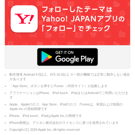
動作環境 Android 9.0以上、iOS 16.0以上 ※一部の機種では正常に動作しない場合
があります
「App Store」ボタンを押すとiTunes （外部サイト）が起動します
アプリケーションはiPhone、iPod touch、iPadまたはAndroidでご利用いただけま
す
Apple、Appleのロゴ、App Store、iPodのロゴ、iTunesは、米国および他国の
Apple Inc.の登録商標です
iPhone、iPod touch、iPadはApple Inc.の商標です
iPhone商標は、アイホン株式会社のライセンスに基づき使用されています
Copyright (C)
2026
Apple Inc. All rights reserved.