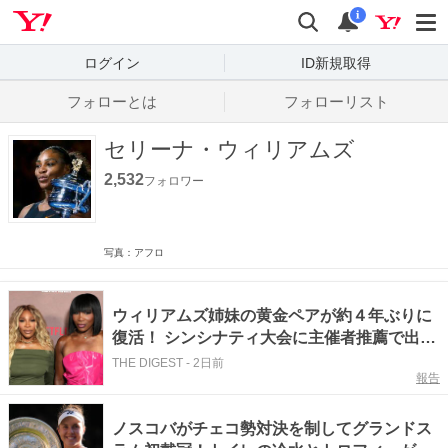
Yahoo! JAPAN
検索
通知数
i
ログイン
ID新規取得
フォローとは
フォローリスト
セリーナ・ウィリアムズ
2,532
フォロワー
写真：アフロ
ウィリアムズ姉妹の黄金ペアが約４年ぶりに
復活！ シンシナティ大会に主催者推薦で出場
へ＜SMASH＞
THE DIGEST
-
2日前
報告
ノスコバがチェコ勢対決を制してグランドス