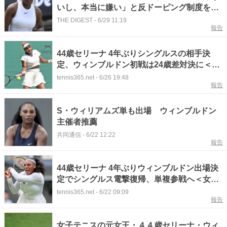
いし、本当に嫌い」と反ドーピング制度を批
判。ITIAが異例声明で認識の齟齬を説明＜
THE DIGEST
-
6/29 11:19
報告
SMASH＞
44歳セリーナ 4年ぶりシングルスの相手決
定、ウィンブルドン初戦は24歳差対決に＜女
子テニス＞
tennis365.net
-
6/26 19:48
報告
S・ウィリアムズ単も出場 ウィンブルドン
主催者推薦
共同通信
-
6/22 12:22
報告
44歳セリーナ 4年ぶりウィンブルドン出場決
定でシングルス電撃復帰、単複参戦へ＜女子
テニス＞
tennis365.net
-
6/22 09:09
報告
女子テニスの元女王・４４歳セリーナ・ウィ