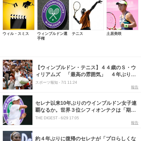
ウィル・スミス
ウィンブルドン選
テニス
土居美咲
手権
【ウィンブルドン・テニス】４４歳のＳ・ウ
ィリアムズ 「最高の雰囲気」 ４年ぶりの
シングルス復帰で惜敗 大会７度の優勝
スポーツ報知
-
7/1 11:24
報告
セレナ以来10年ぶりのウインブルドン女子連
覇なるか。世界３位シフィオンテクは「期待
値は低く保っています」と慎重姿勢＜
THE DIGEST
-
6/29 17:05
報告
SMASH＞
約４年ぶりに復帰のセレナが「プロらしくな