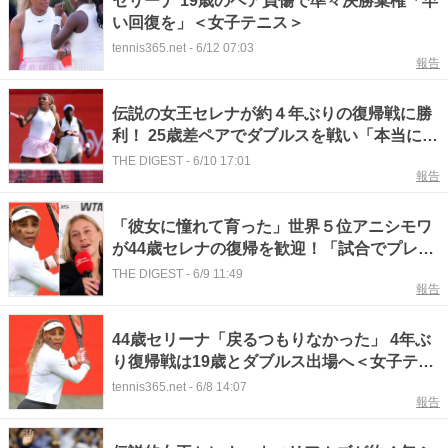
セリーナ 19歳のペア負傷で準々決勝棄権「早
い回復を」＜女子テニス＞
tennis365.net
-
6/12 07:03
報告
伝説の女王セレナが約４年ぶりの復帰戦に勝
利！ 25歳差ペアでダブルスを戦い「本当に楽
しかった」と笑顔＜SMASH＞
THE DIGEST
-
6/10 17:01
報告
「彼女に憧れて育った」世界５位アニシモワ
が44歳セレナの復帰を歓迎！「試合でプレー
する姿を見るのが楽しみ」＜SMASH＞
THE DIGEST
-
6/9 11:49
報告
44歳セリーナ「戻るつもりなかった」 4年ぶ
り復帰戦は19歳とダブルス出場へ＜女子テニ
ス＞
tennis365.net
-
6/8 14:07
報告