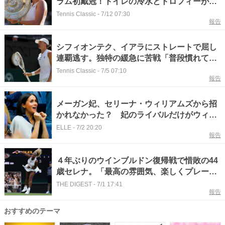
ラム初戴冠！トイレの冷水とトロフィーがも
たらした「魂の再集中」[ウィンブルドン]
Tennis Classic
-
7/12 07:30
報告
【テニス】
シフィオンテク、イアラにストレートで屈し
連覇逃す。独特の緩急に苦戦「普段慣れてい
るリズムとは全く異なる」[ウィンブルドン]
Tennis Classic
-
7/5 07:10
報告
【テニス】
メーガン妃、セリーナ・ウィリアムズから招
かれなかった？ 妃のライバルだけがウィン
ブルドンで復活を祝福
ELLE
-
7/2 20:20
報告
４年ぶりのウインブルドン復帰戦で惜敗の44
歳セレナ。「最高の雰囲気、楽しくプレーで
きた」と聖地を満喫！＜SMASH＞
THE DIGEST
-
7/1 17:41
報告
おすすめのテーマ