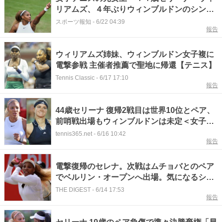
リアムズ、４年ぶりウィンブルドンのシング
ルス出場へ！ワイルドカード出場を大会が発
スポーツ報知
-
6/22 04:39
報告
表
ウィリアムズ姉妹、ウィンブルドン女子複に
電撃参戦 主催者推薦で聖地に帰還【テニス】
Tennis Classic
-
6/17 17:10
報告
44歳セリーナ 復帰2戦目は世界10位とペア、
前哨戦出場もウィンブルドンは未定＜女子テ
ニス＞
tennis365.net
-
6/16 10:42
報告
電撃復帰のセレナ。次戦はムチョバとのペア
でベルリン・オープンへ出場。気になるシン
グルス復帰は「現時点では“ノー”」＜
THE DIGEST
-
6/14 17:53
報告
SMASH＞