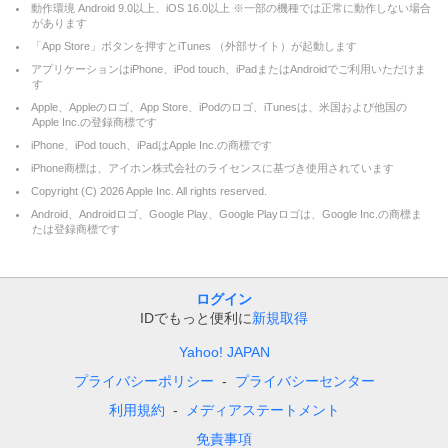
動作環境 Android 9.0以上、iOS 16.0以上 ※一部の機種では正常に動作しない場合
があります
「App Store」ボタンを押すとiTunes （外部サイト）が起動します
アプリケーションはiPhone、iPod touch、iPadまたはAndroidでご利用いただけま
す
Apple、Appleのロゴ、App Store、iPodのロゴ、iTunesは、米国および他国の
Apple Inc.の登録商標です
iPhone、iPod touch、iPadはApple Inc.の商標です
iPhone商標は、アイホン株式会社のライセンスに基づき使用されています
Copyright (C)
2026
Apple Inc. All rights reserved.
Android、Androidロゴ、Google Play、Google Playロゴは、Google Inc.の商標ま
たは登録商標です
ログイン
IDでもっと便利に
新規取得
Yahoo! JAPAN
プライバシーポリシー
プライバシーセンター
利用規約
メディアステートメント
免責事項