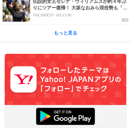
伝説的女王セレナ・ウィリアムズが約４年ぶ
りにツアー復帰！ 大坂なおみら現役勢も「ク
ールなこと」と大歓迎＜SMASH＞
THE DIGEST
-
6/3 17:00
報告
もっと見る