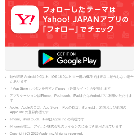
動作環境 Android 9.0以上、iOS 16.0以上 ※一部の機種では正常に動作しない場合
があります
「App Store」ボタンを押すとiTunes （外部サイト）が起動します
アプリケーションはiPhone、iPod touch、iPadまたはAndroidでご利用いただけま
す
Apple、Appleのロゴ、App Store、iPodのロゴ、iTunesは、米国および他国の
Apple Inc.の登録商標です
iPhone、iPod touch、iPadはApple Inc.の商標です
iPhone商標は、アイホン株式会社のライセンスに基づき使用されています
Copyright (C)
2026
Apple Inc. All rights reserved.