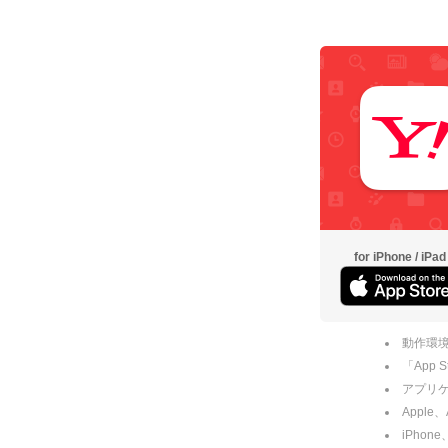
for iPhone / iPad
動作環境
「App
アプリケー
Apple
iPhone