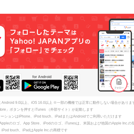
for Android
 Android 9.0以上、iOS 16.0以上 ※一部の機種では正常に動作しない場合がありま
 Store」ボタンを押すとiTunes （外部サイト）が起動します
ションはiPhone、iPod touch、iPadまたはAndroidでご利用いただけます
、Appleのロゴ、App Store、iPodのロゴ、iTunesは、米国および他国のApple Inc
、iPod touch、iPadはApple Inc.の商標です