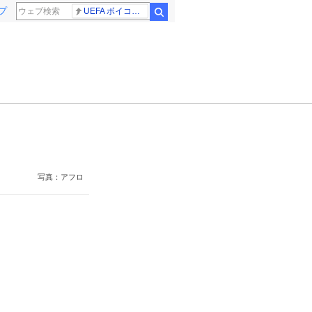
プ
UEFA ボイコット継続
検索
写真：アフロ