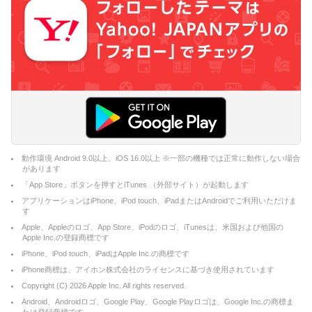
動作環境 Android 9.0以上、iOS 16.0以上 ※一部の機種では正常に動作しない場合
があります
「App Store」ボタンを押すとiTunes （外部サイト）が起動します
アプリケーションはiPhone、iPod touch、iPadまたはAndroidでご利用いただけま
す
Apple、Appleのロゴ、App Store、iPodのロゴ、iTunesは、米国および他国の
Apple Inc.の登録商標です
iPhone、iPod touch、iPadはApple Inc.の商標です
iPhone商標は、アイホン株式会社のライセンスに基づき使用されています
Copyright (C)
2026
Apple Inc. All rights reserved.
Android、Androidロゴ、Google Play、Google Playロゴは、Google Inc.の商標ま
たは登録商標です