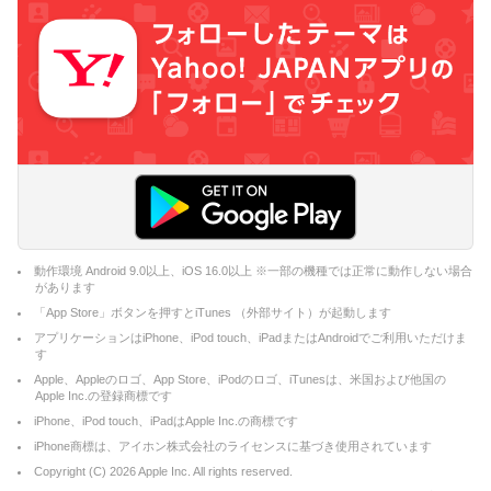
動作環境 Android 9.0以上、iOS 16.0以上 ※一部の機種では正常に動作しない場合
があります
「App Store」ボタンを押すとiTunes （外部サイト）が起動します
アプリケーションはiPhone、iPod touch、iPadまたはAndroidでご利用いただけま
す
Apple、Appleのロゴ、App Store、iPodのロゴ、iTunesは、米国および他国の
Apple Inc.の登録商標です
iPhone、iPod touch、iPadはApple Inc.の商標です
iPhone商標は、アイホン株式会社のライセンスに基づき使用されています
Copyright (C)
2026
Apple Inc. All rights reserved.