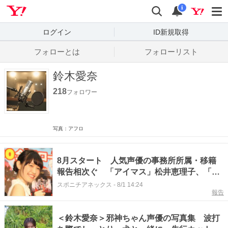
Yahoo! JAPAN
検索
通知数
i
ログイン
ID新規取得
フォローとは
フォローリスト
鈴木愛奈
218
フォロワー
写真：アフロ
8月スタート 人気声優の事務所所属・移籍
報告相次ぐ 「アイマス」松井恵理子、「ラ
ブライブ！」鈴木愛奈
スポニチアネックス
-
8/1 14:24
報告
＜鈴木愛奈＞邪神ちゃん声優の写真集 波打