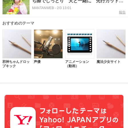
ち際でしっとり 犬と一緒に 先行カット公
開
MANTANWEB
-
2/3 13:01
報告
おすすめのテーマ
邪神ちゃんドロッ
声優
アニメーション
魔法少女サイト
プキック
（動画）