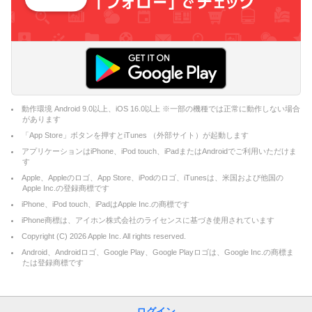
動作環境 Android 9.0以上、iOS 16.0以上 ※一部の機種では正常に動作しない場合
があります
「App Store」ボタンを押すとiTunes （外部サイト）が起動します
アプリケーションはiPhone、iPod touch、iPadまたはAndroidでご利用いただけま
す
Apple、Appleのロゴ、App Store、iPodのロゴ、iTunesは、米国および他国の
Apple Inc.の登録商標です
iPhone、iPod touch、iPadはApple Inc.の商標です
iPhone商標は、アイホン株式会社のライセンスに基づき使用されています
Copyright (C)
2026
Apple Inc. All rights reserved.
Android、Androidロゴ、Google Play、Google Playロゴは、Google Inc.の商標ま
たは登録商標です
ログイン