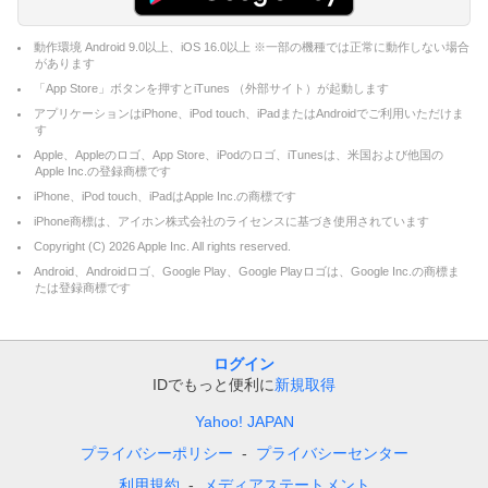
動作環境 Android 9.0以上、iOS 16.0以上 ※一部の機種では正常に動作しない場合
があります
「App Store」ボタンを押すとiTunes （外部サイト）が起動します
アプリケーションはiPhone、iPod touch、iPadまたはAndroidでご利用いただけま
す
Apple、Appleのロゴ、App Store、iPodのロゴ、iTunesは、米国および他国の
Apple Inc.の登録商標です
iPhone、iPod touch、iPadはApple Inc.の商標です
iPhone商標は、アイホン株式会社のライセンスに基づき使用されています
Copyright (C)
2026
Apple Inc. All rights reserved.
Android、Androidロゴ、Google Play、Google Playロゴは、Google Inc.の商標ま
たは登録商標です
ログイン
IDでもっと便利に
新規取得
Yahoo! JAPAN
プライバシーポリシー
プライバシーセンター
利用規約
メディアステートメント