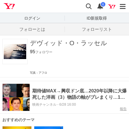
Yahoo! JAPAN
検索
通知数
i
ログイン
ID新規取得
フォローとは
フォローリスト
デヴィッド・O・ラッセル
95
フォロワー
写真：アフロ
期待値MAX→興収ドン底…2020年以降に大爆
死した洋画（3）物語の軸がブレまくり…1億
ドル損失の問題作
映画チャンネル
-
6/28 16:00
報告
おすすめのテーマ