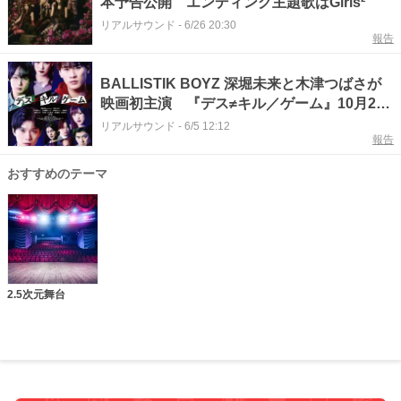
本予告公開 エンディング主題歌はGirls²
リアルサウンド
-
6/26 20:30
報告
BALLISTIK BOYZ 深堀未来と木津つばさが
映画初主演 『デス≠キル／ゲーム』10月2日
公開へ
リアルサウンド
-
6/5 12:12
報告
おすすめのテーマ
2.5次元舞台