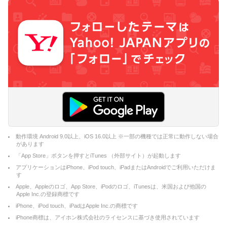
動作環境 Android 9.0以上、iOS 16.0以上 ※一部の機種では正常に動作しない場合
があります
「App Store」ボタンを押すとiTunes （外部サイト）が起動します
アプリケーションはiPhone、iPod touch、iPadまたはAndroidでご利用いただけま
す
Apple、Appleのロゴ、App Store、iPodのロゴ、iTunesは、米国および他国の
Apple Inc.の登録商標です
iPhone、iPod touch、iPadはApple Inc.の商標です
iPhone商標は、アイホン株式会社のライセンスに基づき使用されています