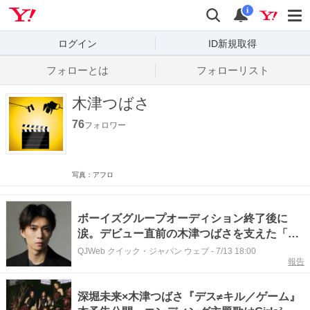
Yahoo! JAPAN
検索
通知数
i
ログイン
ID新規取得
フォローとは
フォローリスト
木津つばさ
76
フォロワー
写真：アフロ
ボーイズグループオーディション終了後に
涙。デビュー直前の木津つばさを支えた「フ
ァンの言葉」
QJWeb クイック・ジャパン ウェブ
-
7/13 18:00
報告
深堀未来×木津つばさ『デス≠キル／ゲーム』