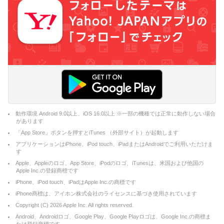
動作環境 Android 9.0以上、iOS 16.0以上 ※一部の機種では正常に動作しない場合
があります
「App Store」ボタンを押すとiTunes （外部サイト）が起動します
アプリケーションはiPhone、iPod touch、iPadまたはAndroidでご利用いただけま
す
Apple、Appleのロゴ、App Store、iPodのロゴ、iTunesは、米国および他国の
Apple Inc.の登録商標です
iPhone、iPod touch、iPadはApple Inc.の商標です
iPhone商標は、アイホン株式会社のライセンスに基づき使用されています
Copyright (C)
2026
Apple Inc. All rights reserved.
Android、Androidロゴ、Google Play、Google Playロゴは、Google Inc.の商標ま
たは登録商標です