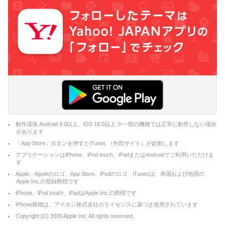
動作環境 Android 9.0以上、iOS 16.0以上 ※一部の機種では正常に動作しない場合
があります
「App Store」ボタンを押すとiTunes （外部サイト）が起動します
アプリケーションはiPhone、iPod touch、iPadまたはAndroidでご利用いただけま
す
Apple、Appleのロゴ、App Store、iPodのロゴ、iTunesは、米国および他国の
Apple Inc.の登録商標です
iPhone、iPod touch、iPadはApple Inc.の商標です
iPhone商標は、アイホン株式会社のライセンスに基づき使用されています
Copyright (C)
2026
Apple Inc. All rights reserved.