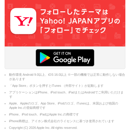
動作環境 Android 9.0以上、iOS 16.0以上 ※一部の機種では正常に動作しない場合
があります
「App Store」ボタンを押すとiTunes （外部サイト）が起動します
アプリケーションはiPhone、iPod touch、iPadまたはAndroidでご利用いただけま
す
Apple、Appleのロゴ、App Store、iPodのロゴ、iTunesは、米国および他国の
Apple Inc.の登録商標です
iPhone、iPod touch、iPadはApple Inc.の商標です
iPhone商標は、アイホン株式会社のライセンスに基づき使用されています
Copyright (C)
2026
Apple Inc. All rights reserved.