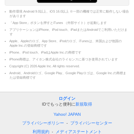
動作環境 Android 9.0以上、iOS 16.0以上 ※一部の機種では正常に動作しない場合
があります
「App Store」ボタンを押すとiTunes （外部サイト）が起動します
アプリケーションはiPhone、iPod touch、iPadまたはAndroidでご利用いただけま
す
Apple、Appleのロゴ、App Store、iPodのロゴ、iTunesは、米国および他国の
Apple Inc.の登録商標です
iPhone、iPod touch、iPadはApple Inc.の商標です
iPhone商標は、アイホン株式会社のライセンスに基づき使用されています
Copyright (C)
2026
Apple Inc. All rights reserved.
Android、Androidロゴ、Google Play、Google Playロゴは、Google Inc.の商標ま
たは登録商標です
ログイン
IDでもっと便利に
新規取得
Yahoo! JAPAN
プライバシーポリシー
プライバシーセンター
利用規約
メディアステートメント