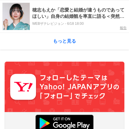
穂志もえか「恋愛と結婚が違うものであって
ほしい」自身の結婚観を率直に語る＜突然で
すが占ってもいいですか？＞
WEBザテレビジョン
-
6/18 18:00
報告
もっと見る