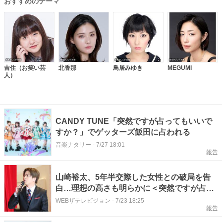
おすすめのテーマ
吉住（お笑い芸
北香那
鳥居みゆき
MEGUMI
人）
CANDY TUNE「突然ですが占ってもいいで
すか？」でゲッターズ飯田に占われる
音楽ナタリー
-
7/27 18:01
報告
山崎裕太、5年半交際した女性との破局を告
白…理想の高さも明らかに＜突然ですが占っ
てもいいですか？＞
WEBザテレビジョン
-
7/23 18:25
報告