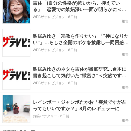
吉住「(自分の性格が)怖いから、抑えてい
る」 恋愛での嫉妬深い一面が明らかに＜突
然ですが占ってもいいですか？＞
WEBザテレビジョン
-
6日前
報告
鳥居みゆき「宗教を作りたい」「“神になりた
い”」…らしさ全開のボケを披露し一同困惑＜
突然ですが占ってもいいですか？＞
WEBザテレビジョン
-
6日前
報告
鳥居みゆきのネタを吉住が徹底研究…台本に
書き起こして気付いた“緻密さ”＜突然ですが
占ってもいいですか？＞
WEBザテレビジョン
-
6日前
報告
レインボー・ジャンボたかお「突然ですが占
ってもいいですか？」8月のレギュラーに
お笑いナタリー
-
6日前
報告