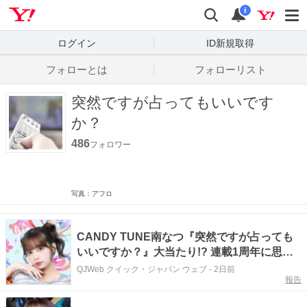
Yahoo! JAPAN
検索
通知数
i
ログイン
ID新規取得
フォローとは
フォローリスト
突然ですが占ってもいいです
か？
486
フォロワー
写真：アフロ
CANDY TUNE南なつ『突然ですが占っても
いいですか？』大当たり!? 連載1周年に思う
こと
QJWeb クイック・ジャパン ウェブ
-
2日前
報告