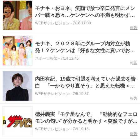
モナキ・おヨネ、笑顔で放つ辛口発言にメン
バー戦々恐々…ケンケンへの不満も明かす＜
突然ですが占ってもいいですか？＞
WEBザテレビジョン
-
7/16 17:00
報告
モナキ、２０２８年にグループ内対立が勃
発！？ケンケンは「好きな女性に貢いでおか
しなことに」…「突然ですが占ってもいいで
スポーツ報知
-
7/14 12:45
報告
すか？」出演
内田有紀、19歳で引退を考えていた過去を告
白 「一からやり直そう」と思えた転機＜突
然ですが占ってもいいですか？＞
WEBザテレビジョン
-
7/9 19:37
報告
徳井義実「モテ星なんで」 “動物的なフェロ
モンの匂い”が分かると明かす＜突然ですが占
ってもいいですか？＞
WEBザテレビジョン
-
7/9 19:16
報告