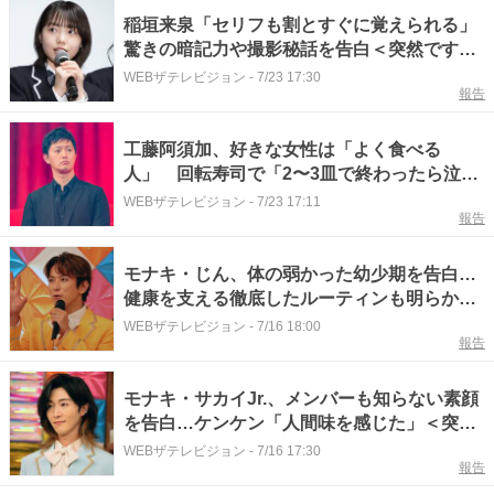
稲垣来泉「セリフも割とすぐに覚えられる」
驚きの暗記力や撮影秘話を告白＜突然ですが
占ってもいいですか？＞
WEBザテレビジョン
-
7/23 17:30
報告
工藤阿須加、好きな女性は「よく食べる
人」 回転寿司で「2〜3皿で終わったら泣き
そう」＜突然ですが占ってもいいですか？＞
WEBザテレビジョン
-
7/23 17:11
報告
モナキ・じん、体の弱かった幼少期を告白…
健康を支える徹底したルーティンも明らかに
＜突然ですが占ってもいいですか？＞
WEBザテレビジョン
-
7/16 18:00
報告
モナキ・サカイJr.、メンバーも知らない素顔
を告白…ケンケン「人間味を感じた」＜突然
ですが占ってもいいですか？＞
WEBザテレビジョン
-
7/16 17:30
報告