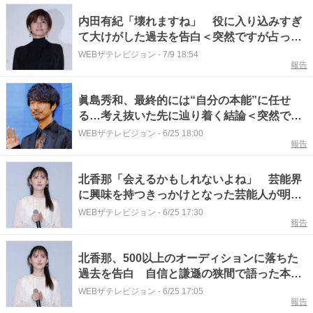
内田有紀「壊れますね」 役に入り込みすぎ
て大けがした過去を告白＜突然ですが占って
もいいですか？＞
WEBザテレビジョン
-
7/9 18:54
報告
眞島秀和、最終的には“自分の本能”に任せ
る…考え抜いた先に辿り着く結論＜突然です
が占ってもいいですか？＞
WEBザテレビジョン
-
6/25 18:00
報告
北香那「会えるかもしれないよね」 芸能界
に興味を持つきっかけとなった芸能人が明ら
かに＜突然ですが占ってもいいですか？＞
WEBザテレビジョン
-
6/25 17:30
報告
北香那、500以上のオーディションに落ちた
過去を告白 自信と謙遜の狭間で語った本音
＜突然ですが占ってもいいですか？＞
WEBザテレビジョン
-
6/25 17:05
報告