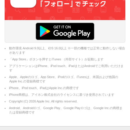
動作環境 Android 9.0以上、iOS 16.0以上 ※一部の機種では正常に動作しない場合
があります
「App Store」ボタンを押すとiTunes （外部サイト）が起動します
アプリケーションはiPhone、iPod touch、iPadまたはAndroidでご利用いただけま
す
Apple、Appleのロゴ、App Store、iPodのロゴ、iTunesは、米国および他国の
Apple Inc.の登録商標です
iPhone、iPod touch、iPadはApple Inc.の商標です
iPhone商標は、アイホン株式会社のライセンスに基づき使用されています
Copyright (C)
2026
Apple Inc. All rights reserved.
Android、Androidロゴ、Google Play、Google Playロゴは、Google Inc.の商標ま
たは登録商標です