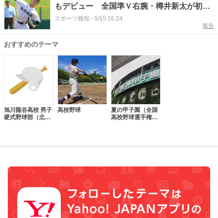
もデビュー 全国準Ｖ右腕・樽井新太が初登
板で３回０封「落ち着いて投げられた」
スポーツ報知
-
5/15 16:24
報告
おすすめのテーマ
旭川龍谷高校 男子
高校野球
夏の甲子園（全国
硬式野球部（北海
高校野球選手権大
道）
会）