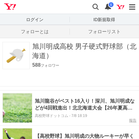
Yahoo! JAPAN
検索
通知数
i
ログイン
ID新規取得
フォローとは
フォローリスト
旭川明成高校 男子硬式野球部（北
海道）
588
フォロワー
旭川龍谷がベスト16入り！深川、旭川明成な
どが4回戦進出！北北海道大会【26年夏高校
野球】
高校野球ドットコム
-
7/8 18:19
報告
【高校野球】旭川明成の大物ルーキーが早く