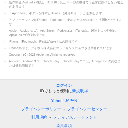
動作環境 Android 9.0以上、iOS 16.0以上 ※一部の機種では正常に動作しない場合
があります
「App Store」ボタンを押すとiTunes （外部サイト）が起動します
アプリケーションはiPhone、iPod touch、iPadまたはAndroidでご利用いただけま
す
Apple、Appleのロゴ、App Store、iPodのロゴ、iTunesは、米国および他国の
Apple Inc.の登録商標です
iPhone、iPod touch、iPadはApple Inc.の商標です
iPhone商標は、アイホン株式会社のライセンスに基づき使用されています
Copyright (C)
2026
Apple Inc. All rights reserved.
Android、Androidロゴ、Google Play、Google Playロゴは、Google Inc.の商標ま
たは登録商標です
ログイン
IDでもっと便利に
新規取得
Yahoo! JAPAN
プライバシーポリシー
プライバシーセンター
利用規約
メディアステートメント
免責事項