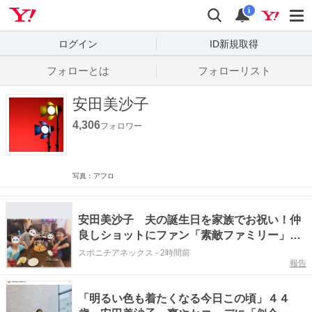
Yahoo! JAPAN
検索
通知数
i
ログイン
ID新規取得
フォローとは
フォローリスト
安田美沙子
4,306
フォロワー
写真：アフロ
安田美沙子 夫の誕生日を家族でお祝い！仲
良しショットにファン「素敵ファミリー」
「幸せ者ですね」
スポニチアネックス
-
2時間前
報告
「明るい色も着たくなる今日この頃」４４