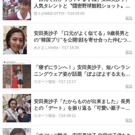
人気タレントと〝隠密野球観戦ショット〟に
「ユニ渋い」「めっちゃ近い…」の声
西スポWEB OTTO!
-
7/18 05:00
報告
安田美沙子 「口元がよく似てる」9歳長男と
の“韓国プリ”を公開!顔を寄せ合った仲むつま
じい原宿デートショットに「大きくなった
めざましmedia
-
7/17 18:38
報告
ね」
「寝ずにランへ！」安田美沙子、短パンラン
ニングウェア姿が話題「ぽよぽよする太も
も。涙」
スポーツ報知
-
7/17 13:17
報告
安田美沙子「たからものが出来ました」長男
との「デート」を振り返る「可愛い親子～」
「ママとデートうれしそう」
スポーツ報知
-
7/16 09:11
報告