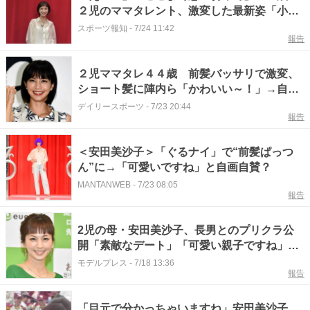
２児のママタレント、激変した最新姿「小顔
が際立つ」「ぱっつん」安田美沙子
スポーツ報知
-
7/24 11:42
報告
２児ママタレ４４歳 前髪バッサリで激変、
ショート髪に陣内ら「かわいい～！」→自ら
「可愛いですね♥」自画自賛 夫はデザイナ
デイリースポーツ
-
7/23 20:44
報告
ーの安田美沙子
＜安田美沙子＞「ぐるナイ」で“前髪ぱっつ
ん”に→「可愛いですね」と自画自賛？
MANTANWEB
-
7/23 08:05
報告
2児の母・安田美沙子、長男とのプリクラ公
開「素敵なデート」「可愛い親子ですね」の
声
モデルプレス
-
7/18 13:36
報告
「目元で分かっちゃいますね」安田美沙子、