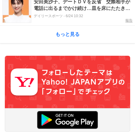
安田美沙子、デートＤＶを反省 交際相手が
電話に出るまでかけ続け…皿を床にたたきつ
けたことも「不安になって」
デイリースポーツ
-
6/24 10:32
報告
もっと見る