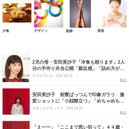
夕食
デザイン
美容
美脚
2児の母・安田美沙子「冷食も頼ります」2人
分の手作り弁当公開「親近感」「詰め方がお
しゃれで真似したい」の声
モデルプレス
-
7/24 18:15
報告
安田美沙子 前髪ぱっつんで印象ガラリ 激
変ショットに「小顔際立つ」「めちゃめちゃ
可愛い」と絶賛の声
スポニチアネックス
-
7/24 16:23
報告
「えーー」「ここまで思い切って」４４歳・