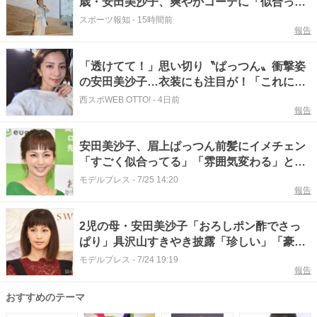
歳・安田美沙子、爽やかコーデに「似合って
ますねー」「綺麗」「憧れます」
スポーツ報知
-
15時間前
報告
「透けてて！」思い切り〝ぱっつん〟衝撃姿
の安田美沙子…衣装にも注目が！「これに近
い短さ見たことある気が…」「2児の母とは
西スポWEB OTTO!
-
4日前
報告
思えない」
安田美沙子、眉上ぱっつん前髪にイメチェン
「すごく似合ってる」「雰囲気変わる」と絶
賛の声
モデルプレス
-
7/25 14:20
報告
2児の母・安田美沙子「おろしポン酢でさっ
ぱり」具沢山すきやき披露「珍しい」「豪華
な食卓羨ましい」
モデルプレス
-
7/24 19:19
報告
おすすめのテーマ