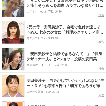
「すごいご馳走」安田美沙子 自宅で子供たち
と流しそうめんを満喫!カラフルな盛り付けで
食事を楽しむ様子に「美味しそう」
めざましmedia
-
7/11 16:46
報告
2児の母・安田美沙子、自宅で色付き流しそ
うめん 七夕の夕食に「料理のクオリティ高す
ぎる」「トッピングが星型で可愛い」と反響
モデルプレス
-
7/9 13:48
報告
「安田美沙子と結婚できるなんて…」〝長身
デザイナー夫〟と2ショット投稿の安田美沙
子に「仲良しさん」「素敵です」「素敵なひ
西スポWEB OTTO！
-
7/4 22:20
報告
とときを過ごせて何より」
安田美沙子、自身がしていたかもしれない“デ
ートＤＶ”を赤裸々告白「朝方であろうが家ま
で行ったりとか」
スポーツ報知
-
6/24 22:15
報告