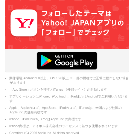
動作環境 Android 9.0以上、iOS 16.0以上 ※一部の機種では正常に動作しない場合
があります
「App Store」ボタンを押すとiTunes （外部サイト）が起動します
アプリケーションはiPhone、iPod touch、iPadまたはAndroidでご利用いただけま
す
Apple、Appleのロゴ、App Store、iPodのロゴ、iTunesは、米国および他国の
Apple Inc.の登録商標です
iPhone、iPod touch、iPadはApple Inc.の商標です
iPhone商標は、アイホン株式会社のライセンスに基づき使用されています
Copyright (C)
2026
Apple Inc. All rights reserved.