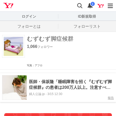
Yahoo! JAPAN
検索
通知数
i
ログイン
ID新規取得
フォローとは
フォローリスト
むずむず脚症候群
1,066
フォロワー
写真：アフロ
医師・保坂隆「睡眠障害を招く『むずむず脚
症候群』の患者は200万人以上。注意すべき
＜4つの症状＞は…」
婦人公論.jp
-
3/15 12:30
報告