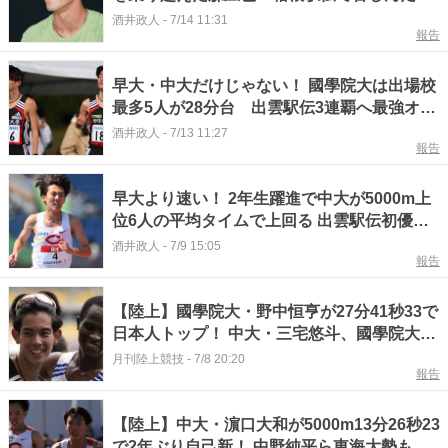
が日本一になるまで
酒井政人
-
7/14 11:31
報告
早大・中大だけじゃない！ 國學院大は出場校
最多5人が28分台 出雲駅伝3連覇へ最強オー
ダーを予想 #エキスパートトピ
酒井政人
-
7/13 11:27
報告
早大より速い！ 2年生躍進で中大が5000m上
位6人の平均タイムで上回る 出雲駅伝初優勝
の戦略は？ #エキスパートトピ
酒井政人
-
7/9 15:05
報告
【陸上】國學院大・野中恒亨が27分41秒33で
日本人トップ！ 中大・三宅悠斗、國學院大・
髙石樹は自己新／ホクレンDC網走
月刊陸上競技
-
7/8 20:20
報告
【陸上】中大・濵口大和が5000m13分26秒23
で2年ぶり自己新！ 中野純平ら東海大勢も存