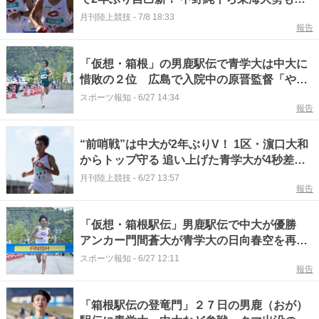
在感／ホクレンDC網走
月刊陸上競技
-
7/8 18:33
報告
「仮想・箱根」の男鹿駅伝で青学大は中大に
惜敗の２位 広島で入院中の原晋監督「やっ
ぱり駅伝は面白い」
スポーツ報知
-
6/27 14:34
報告
“前哨戦”は中大が2年ぶりV！ 1区・濵口大和
からトップ守る 追い上げた青学大が4秒差の2
位／全国男鹿駅伝
月刊陸上競技
-
6/27 13:57
報告
「仮想・箱根駅伝」男鹿駅伝で中大が優勝
アンカー門間蒼大が青学大の日向春空を再逆
転 心配されたクマ出没はなく開催
スポーツ報知
-
6/27 12:11
報告
「箱根駅伝の登竜門」２７日の男鹿（おが）