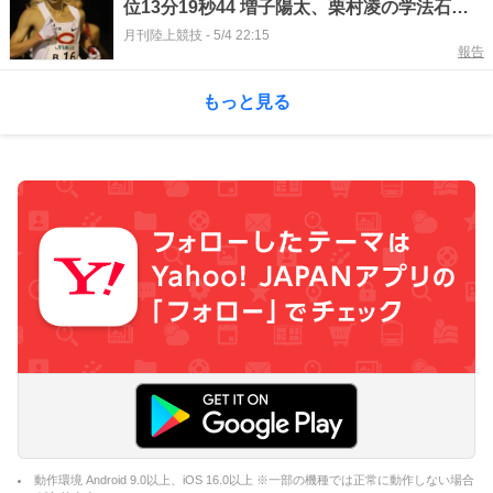
位13分19秒44 増子陽太、栗村凌の学法石川
高OB勢がU20日本新！／GGのべおか
月刊陸上競技
-
5/4 22:15
報告
もっと見る
動作環境 Android 9.0以上、iOS 16.0以上 ※一部の機種では正常に動作しない場合