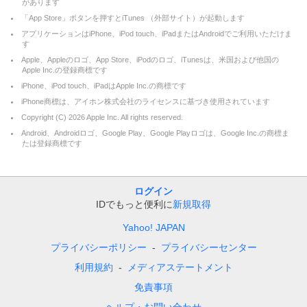
があります
「App Store」ボタンを押すとiTunes （外部サイト）が起動します
アプリケーションはiPhone、iPod touch、iPadまたはAndroidでご利用いただけま
す
Apple、Appleのロゴ、App Store、iPodのロゴ、iTunesは、米国および他国の
Apple Inc.の登録商標です
iPhone、iPod touch、iPadはApple Inc.の商標です
iPhone商標は、アイホン株式会社のライセンスに基づき使用されています
Copyright (C)
2026
Apple Inc. All rights reserved.
Android、Androidロゴ、Google Play、Google Playロゴは、Google Inc.の商標ま
たは登録商標です
ログイン
IDでもっと便利に
新規取得
Yahoo! JAPAN
プライバシーポリシー
プライバシーセンター
利用規約
メディアステートメント
免責事項
ヘルプ・お問い合わせ