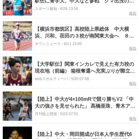
駅伝に青学大、中大など参戦 クマ出没の場
合、中止やレース短縮も
スポーツ報知
-
6/26 13:56
報告
【横浜市都筑区】高校陸上県総体 中大横
浜、川和、荏田の３校が南関東大会へ ８種
目で目指す高校総体
タウンニュース
-
6/11 15:00
報告
【大学駅伝】関東インカレで見えた有力校の
現在地（前編） 箱根奪還へ充実ぶりが際立つ
早大に、中大と順大も好調をキープ
webスポルティーバ
-
5/30 07:08
報告
【陸上】中大が4×100mRで競り勝ちV2 「中
大の強さを見せられた」 髙橋亜珠、青木アリ
エがV3／関東IC
月刊陸上競技
-
5/23 07:01
報告
【陸上】中大・岡田開成が日本人学生歴代6