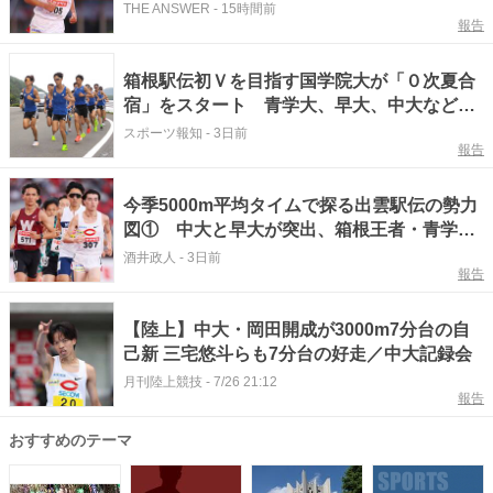
【陸上U20世界選手権】
THE ANSWER
-
15時間前
報告
箱根駅伝初Ｖを目指す国学院大が「０次夏合
宿」をスタート 青学大、早大、中大などと
覇を競う
スポーツ報知
-
3日前
報告
今季5000m平均タイムで探る出雲駅伝の勢力
図① 中大と早大が突出、箱根王者・青学大
は3位
酒井政人
-
3日前
報告
【陸上】中大・岡田開成が3000m7分台の自
己新 三宅悠斗らも7分台の好走／中大記録会
月刊陸上競技
-
7/26 21:12
報告
おすすめのテーマ