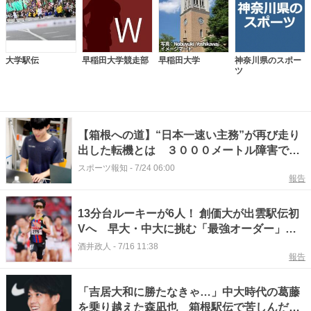
大学駅伝
早稲田大学競走部
早稲田大学
神奈川県のスポー
ツ
【箱根への道】“日本一速い主務”が再び走り
出した転機とは ３０００メートル障害で日
本選手権１２位…中大・山崎草太
スポーツ報知
-
7/24 06:00
報告
13分台ルーキーが6人！ 創価大が出雲駅伝初
Vへ 早大・中大に挑む「最強オーダー」を
予想 #エキスパートトピ
酒井政人
-
7/16 11:38
報告
「吉居大和に勝たなきゃ…」中大時代の葛藤
を乗り越えた森凪也 箱根駅伝で苦しんだ男