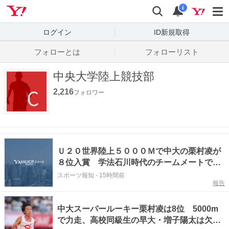
Yahoo! JAPAN
検索
通知数
i
ログイン
ID新規取得
フォローとは
フォローリスト
中央大学陸上競技部
2,216
フォロワー
Ｕ２０世界陸上５０００Ｍで中大の栗村凌が
８位入賞 学法石川時代のチームメートで早
大の増子陽太は欠場
スポーツ報知
-
15時間前
報告
中大スーパールーキー栗村凌は8位 5000m
で力走、高校同級生の早大・増子陽太は欠場