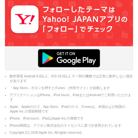
動作環境 Android 9.0以上、iOS 16.0以上 ※一部の機種では正常に動作しない場合
があります
「App Store」ボタンを押すとiTunes （外部サイト）が起動します
アプリケーションはiPhone、iPod touch、iPadまたはAndroidでご利用いただけま
す
Apple、Appleのロゴ、App Store、iPodのロゴ、iTunesは、米国および他国の
Apple Inc.の登録商標です
iPhone、iPod touch、iPadはApple Inc.の商標です
iPhone商標は、アイホン株式会社のライセンスに基づき使用されています
Copyright (C)
2026
Apple Inc. All rights reserved.