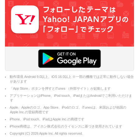
動作環境 Android 9.0以上、iOS 16.0以上 ※一部の機種では正常に動作しない場合
があります
「App Store」ボタンを押すとiTunes （外部サイト）が起動します
アプリケーションはiPhone、iPod touch、iPadまたはAndroidでご利用いただけま
す
Apple、Appleのロゴ、App Store、iPodのロゴ、iTunesは、米国および他国の
Apple Inc.の登録商標です
iPhone、iPod touch、iPadはApple Inc.の商標です
iPhone商標は、アイホン株式会社のライセンスに基づき使用されています
Copyright (C)
2026
Apple Inc. All rights reserved.