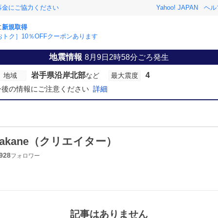
募金にご協力ください
Yahoo! JAPAN
ヘル
に
新規取得
おトク］10％OFFクーポンあります
地震情報
8月9日2時58分ごろ発生
岩手県沿岸北部
4
地域
など
最大震度
今後の情報にご注意ください
詳細
akane（クリエイター）
928
フォロワー
記事はありません