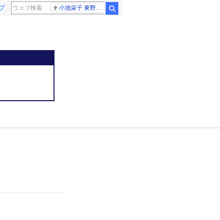
プ
小池栄子 東野幸治
検索