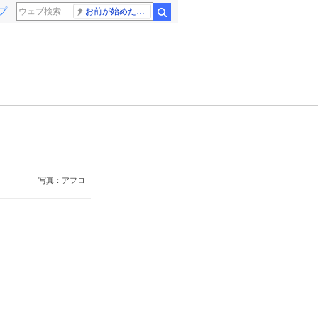
プ
お前が始めた物語だろ
検索
写真：アフロ