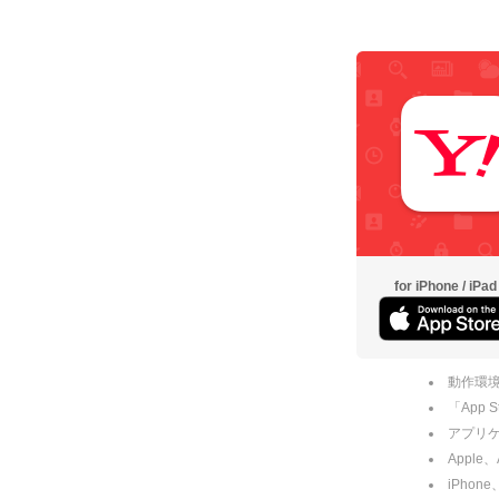
for iPhone / iPad
動作環境
「App
アプリケー
Apple
iPhone