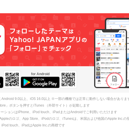
for Android
 Android 9.0以上、iOS 16.0以上 ※一部の機種では正常に動作しない場合がありま
 Store」ボタンを押すとiTunes （外部サイト）が起動します
ションはiPhone、iPod touch、iPadまたはAndroidでご利用いただけます
、Appleのロゴ、App Store、iPodのロゴ、iTunesは、米国および他国のApple Inc
、iPod touch、iPadはApple Inc.の商標です