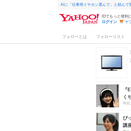
AIに「仕事用イヤホン選んで」と頼んで
IDでもっと便利
ログイン
ヤ
フォローとは
フォローリスト
『
く
中日
ぴ
講