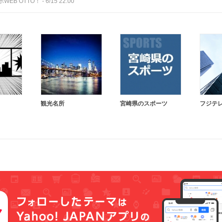
WEB OTTO！
-
6/15 22:00
観光名所
宮崎県のスポーツ
フジテ