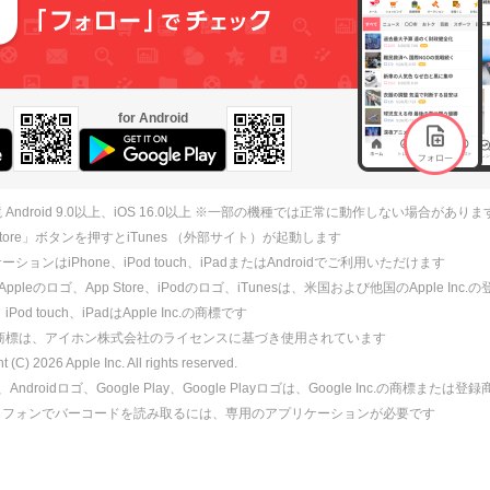
for Android
 Android 9.0以上、iOS 16.0以上 ※一部の機種では正常に動作しない場合がありま
 Store」ボタンを押すとiTunes （外部サイト）が起動します
ションはiPhone、iPod touch、iPadまたはAndroidでご利用いただけます
、Appleのロゴ、App Store、iPodのロゴ、iTunesは、米国および他国のApple Inc
、iPod touch、iPadはApple Inc.の商標です
ne商標は、アイホン株式会社のライセンスに基づき使用されています
ht (C)
2026
Apple Inc. All rights reserved.
id、Androidロゴ、Google Play、Google Playロゴは、Google Inc.の商標または
トフォンでバーコードを読み取るには、専用のアプリケーションが必要です