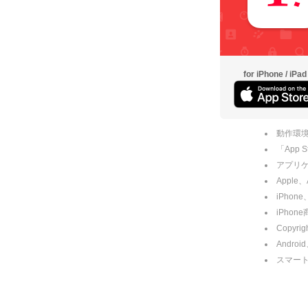
for iPhone / iPad
動作環境
「App
アプリケー
Apple
iPhone
iPho
Copyrig
Andro
スマー