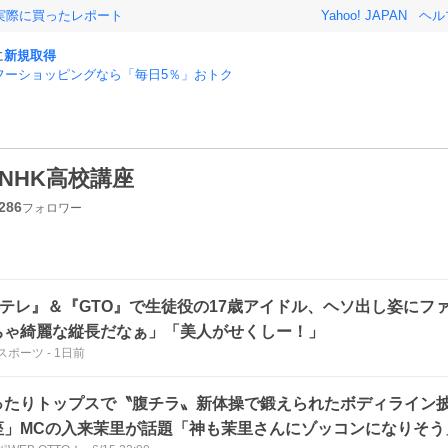
実際に買ったレポート
Yahoo! JAPAN
ヘル
に
新規取得
フーショッピングなら「毎日5％」おトク
NHK高校講座
286
フォロワー
Eテレ』＆『GTO』で生徒役の17歳アイドル、ヘソ出し姿にフ
ちゃ綺麗な縦長だなぁ」「美人がせくしー！」
スポーツ
-
1日前
ったりトップスで〝腹チラ〟新体操で鍛えられたボディライン披
座」MCの入来茉里が話題「神も茉里さんにゾッコンになりそう