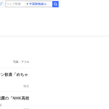
プ
中国製無線ルーター
検索
写真：アフロ
ァン歓喜「めちゃ
報告
露の「NHK高校
」